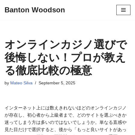
Banton Woodson
Skip
to
content
オンラインカジノ選びで
後悔しない！プロが教え
る徹底比較の極意
by
Mateo Silva
September 5, 2025
インターネット上には数えきれないほどのオンラインカジノ
が存在し、初心者から上級者まで、どのサイトを選ぶべきか
迷ってしまう方は多いのではないでしょうか。単なる直感や
見た目だけで選択すると、後から「もっと良いサイトがあっ