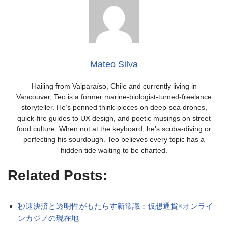
Mateo Silva
Hailing from Valparaíso, Chile and currently living in
Vancouver, Teo is a former marine-biologist-turned-freelance
storyteller. He’s penned think-pieces on deep-sea drones,
quick-fire guides to UX design, and poetic musings on street
food culture. When not at the keyboard, he’s scuba-diving or
perfecting his sourdough. Teo believes every topic has a
hidden tide waiting to be charted.
Related Posts:
秒速決済と透明性がもたらす新常識：仮想通貨×オンライ
ンカジノの現在地