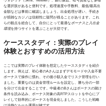
ウォレット（Skrill、Neteller）、銀行振込、暗号資産など多様
な選択肢があると便利です。処理速度や手数料、最低/最高出
金額などは事前に確認しましょう。出金処理が遅い、手続き
が煩雑なカジノは信頼性に疑問が残ることがあります。これ
らの観点を総合して、自分にとって最適な
ボーナスと入出金
環境
を持つサイトを選ぶことが大切です。
ケーススタディ：実際のプレイ
体験とおすすめの活用方法
ここでは実際のプレイ体験を想定したケーススタディを紹介
します。例えば、初心者のAさんはまずデモモードや入金不要
ボーナスで操作に慣れ、その後小額入金でリスク管理を行い
ました。重要なのは資金管理ルールを設定し、勝ち分の一部
を分けて出金することです。中級者のBさんはボーナスの賭け
条件を読み込み、ボーナス対象の高RTPスロットを中心にプ
レイして効率的にボーナスを現金化しました。こうした戦略
は冷静なルール運用が鍵です。