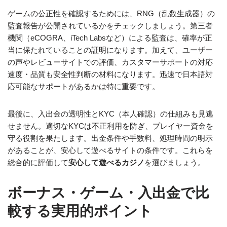
ゲームの公正性を確認するためには、RNG（乱数生成器）の
監査報告が公開されているかをチェックしましょう。第三者
機関（eCOGRA、iTech Labsなど）による監査は、確率が正
当に保たれていることの証明になります。加えて、ユーザー
の声やレビューサイトでの評価、カスタマーサポートの対応
速度・品質も安全性判断の材料になります。迅速で日本語対
応可能なサポートがあるかは特に重要です。
最後に、入出金の透明性とKYC（本人確認）の仕組みも見逃
せません。適切なKYCは不正利用を防ぎ、プレイヤー資金を
守る役割を果たします。出金条件や手数料、処理時間の明示
があることが、安心して遊べるサイトの条件です。これらを
総合的に評価して
安心して遊べるカジノ
を選びましょう。
ボーナス・ゲーム・入出金で比
較する実用的ポイント