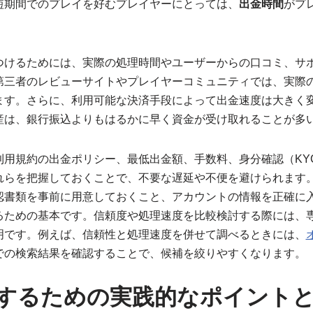
短期間でのプレイを好むプレイヤーにとっては、
出金時間
がプ
つけるためには、実際の処理時間やユーザーからの口コミ、サ
第三者のレビューサイトやプレイヤーコミュニティでは、実際
ます。さらに、利用可能な決済手段によって出金速度は大きく
産は、銀行振込よりもはるかに早く資金が受け取れることが多
利用規約の出金ポリシー、最低出金額、手数料、身分確認（KY
れらを把握しておくことで、不要な遅延や不便を避けられます
認書類を事前に用意しておくこと、アカウントの情報を正確に
るための基本です。信頼度や処理速度を比較検討する際には、
明です。例えば、信頼性と処理速度を併せて調べるときには、
での検索結果を確認することで、候補を絞りやすくなります。
するための実践的なポイント