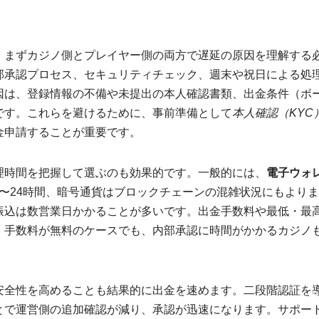
、まずカジノ側とプレイヤー側の両方で遅延の原因を理解する
部承認プロセス、セキュリティチェック、週末や祝日による処
因は、登録情報の不備や未提出の本人確認書類、出金条件（ボ
です。これらを避けるために、事前準備として
本人確認（KYC
金申請することが重要です。
理時間を把握して選ぶのも効果的です。一般的には、
電子ウォ
最短数分〜24時間、暗号通貨はブロックチェーンの混雑状況にもよ
振込は数営業日かかることが多いです。出金手数料や最低・最
。手数料が無料のケースでも、内部承認に時間がかかるカジノ
安全性を高めることも結果的に出金を速めます。二段階認証を
とで運営側の追加確認が減り、承認が迅速になります。サポー