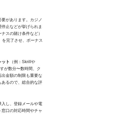
必要があります。カジノ
理停止などが挙げられま
ーナスの賭け条件など）
）
を完了させ、ボーナス
レット
（例：Skrillや
りますが数分〜数時間、ク
高出金額の制限も重要な
もあるので、総合的な評
導入し、登録メールや電
ト窓口の対応時間やチャ