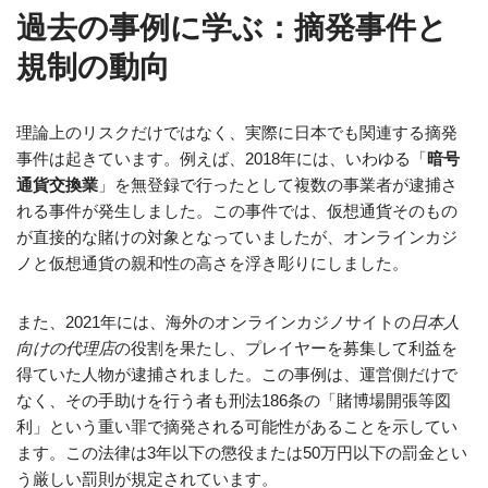
過去の事例に学ぶ：摘発事件と
規制の動向
理論上のリスクだけではなく、実際に日本でも関連する摘発
事件は起きています。例えば、2018年には、いわゆる「
暗号
通貨交換業
」を無登録で行ったとして複数の事業者が逮捕さ
れる事件が発生しました。この事件では、仮想通貨そのもの
が直接的な賭けの対象となっていましたが、オンラインカジ
ノと仮想通貨の親和性の高さを浮き彫りにしました。
また、2021年には、海外のオンラインカジノサイトの
日本人
向けの代理店
の役割を果たし、プレイヤーを募集して利益を
得ていた人物が逮捕されました。この事例は、運営側だけで
なく、その手助けを行う者も刑法186条の「賭博場開張等図
利」という重い罪で摘発される可能性があることを示してい
ます。この法律は3年以下の懲役または50万円以下の罰金とい
う厳しい罰則が規定されています。