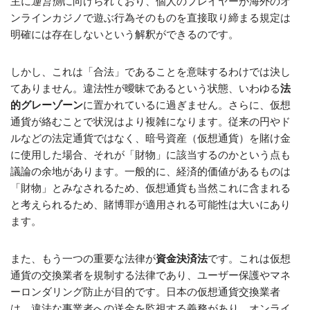
主に
運営側
に向けられており、個人のプレイヤーが海外のオ
ンラインカジノで遊ぶ行為そのものを直接取り締まる規定は
明確には存在しないという解釈ができるのです。
しかし、これは「合法」であることを意味するわけでは決し
てありません。違法性が曖昧であるという状態、いわゆる
法
的グレーゾーン
に置かれているに過ぎません。さらに、仮想
通貨が絡むことで状況はより複雑になります。従来の円やド
ルなどの法定通貨ではなく、暗号資産（仮想通貨）を賭け金
に使用した場合、それが「財物」に該当するのかという点も
議論の余地があります。一般的に、経済的価値があるものは
「財物」とみなされるため、仮想通貨も当然これに含まれる
と考えられるため、賭博罪が適用される可能性は大いにあり
ます。
また、もう一つの重要な法律が
資金決済法
です。これは仮想
通貨の交換業者を規制する法律であり、ユーザー保護やマネ
ーロンダリング防止が目的です。日本の仮想通貨交換業者
は、違法な事業者への送金を監視する義務があり、オンライ