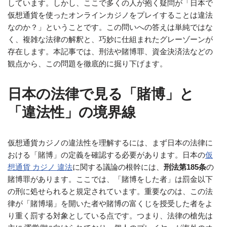
しています。しかし、ここで多くの人が抱く疑問が「日本で
仮想通貨を使ったオンラインカジノをプレイすることは違法
なのか？」ということです。この問いへの答えは単純ではな
く、複雑な法律の解釈と、巧妙に仕組まれたグレーゾーンが
存在します。本記事では、刑法や賭博罪、資金決済法などの
観点から、この問題を徹底的に掘り下げます。
日本の法律で見る「賭博」と
「違法性」の境界線
仮想通貨カジノの違法性を理解するには、まず日本の法律に
おける「賭博」の定義を確認する必要があります。日本の
仮
想通貨 カジノ 違法
に関する議論の根幹には、
刑法第185条
の
賭博罪があります。ここでは、「賭博をした者」は罰金以下
の刑に処せられると規定されています。重要なのは、この法
律が「賭博場」を開いた者や賭博の富くじを授受した者をよ
り重く罰する対象としている点です。つまり、法律の槍先は