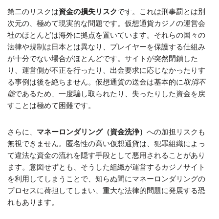
第二のリスクは
資金の損失リスク
です。これは刑事罰とは別
次元の、極めて現実的な問題です。仮想通貨カジノの運営会
社のほとんどは海外に拠点を置いています。それらの国々の
法律や規制は日本とは異なり、プレイヤーを保護する仕組み
が十分でない場合がほとんどです。サイトが突然閉鎖した
り、運営側が不正を行ったり、出金要求に応じなかったりす
る事例は後を絶ちません。仮想通貨の送金は基本的に
取消不
能
であるため、一度騙し取られたり、失ったりした資金を戻
すことは極めて困難です。
さらに、
マネーロンダリング（資金洗浄）
への加担リスクも
無視できません。匿名性の高い仮想通貨は、犯罪組織によっ
て違法な資金の流れを隠す手段として悪用されることがあり
ます。意図せずとも、そうした組織が運営するカジノサイト
を利用してしまうことで、知らぬ間にマネーロンダリングの
プロセスに荷担してしまい、重大な法律的問題に発展する恐
れもあります。