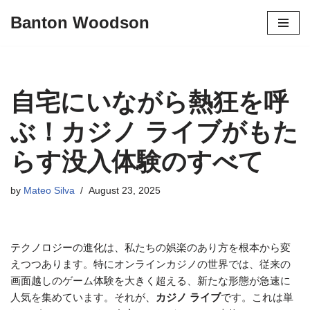
Banton Woodson
Skip
to
content
自宅にいながら熱狂を呼
ぶ！カジノ ライブがもた
らす没入体験のすべて
by
Mateo Silva
August 23, 2025
テクノロジーの進化は、私たちの娯楽のあり方を根本から変
えつつあります。特にオンラインカジノの世界では、従来の
画面越しのゲーム体験を大きく超える、新たな形態が急速に
人気を集めています。それが、
カジノ ライブ
です。これは単