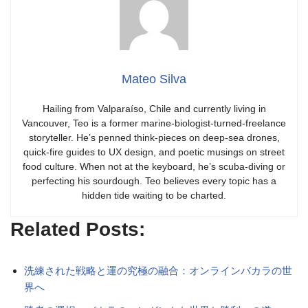
Mateo Silva
Hailing from Valparaíso, Chile and currently living in
Vancouver, Teo is a former marine-biologist-turned-freelance
storyteller. He’s penned think-pieces on deep-sea drones,
quick-fire guides to UX design, and poetic musings on street
food culture. When not at the keyboard, he’s scuba-diving or
perfecting his sourdough. Teo believes every topic has a
hidden tide waiting to be charted.
Related Posts:
洗練された戦略と運の究極の融合：オンラインバカラの世
界へ