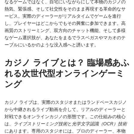
なるゲームではなく、自宅にいながらにして本物のカジノの
熱気、緊張感、そして社交性をそのまま再現する革命的なサ
ービス。実際のディーラーがリアルタイムでゲームを進行
し、プレイヤーはどこからでもその興奮に参加できます。高
画質のストリーミング、双方向のチャット機能、そして多様
なゲーム選択肢が、あなたをまるでラスベガスやマカオのテ
ーブルにいるかのような没入感へと誘います。
カジノ ライブとは？ 臨場感あふ
れる次世代型オンラインゲーミ
ング
カジノ ライブは、実際のスタジオまたはランドベースカジノ
から中継されるライブ動画を介して、リアルのディーラーと
対戦できるオンラインカジノの形態です。この仕組みの核心
は、
ライブストリーミング技術
と
光学文字認識（OCR）技術
にあります。専用のスタジオには、プロのディーラー、本物