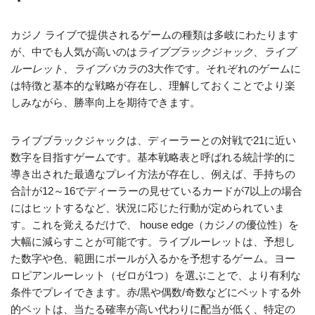
カジノ ライブで提供されるゲームの種類は多岐にわたります
が、中でも人気が高いのは
ライブブラックジャック
、
ライブ
ルーレット
、
ライブバカラ
の3大作です。それぞれのゲームに
は特徴と基本的な戦略が存在し、理解しておくことでより楽
しみながら、勝率向上を期待できます。
ライブブラックジャックは、ディーラーとの対戦で21に近い
数字を目指すゲームです。基本戦略表と呼ばれる統計学的に
導き出された最適なプレイ方法が存在し、例えば、手持ちの
合計が12～16でディーラーの見せているカードが7以上の場合
にはヒットするなど、状況に応じた行動が定められていま
す。これを覚えるだけで、 house edge（カジノの優位性）を
大幅に減らすことが可能です。ライブルーレットは、予想し
た数字や色、範囲にボールが入るかを予想するゲーム。ヨー
ロピアンルーレット（ゼロが1つ）を選ぶことで、より有利な
条件でプレイできます。赤/黒や偶数/奇数などにベットする外
的ベットは、当たる確率が高い代わりに配当が低く、特定の