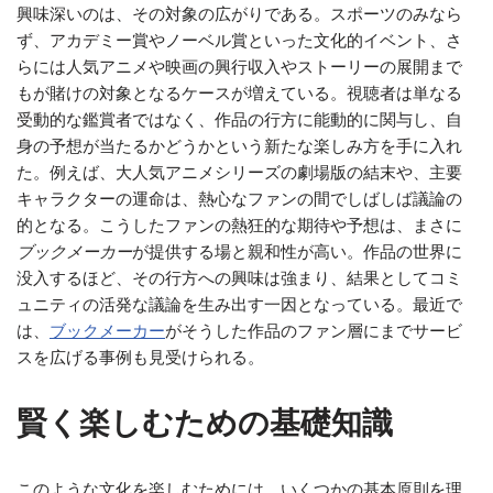
興味深いのは、その対象の広がりである。スポーツのみなら
ず、アカデミー賞やノーベル賞といった文化的イベント、さ
らには人気アニメや映画の興行収入やストーリーの展開まで
もが賭けの対象となるケースが増えている。視聴者は単なる
受動的な鑑賞者ではなく、作品の行方に能動的に関与し、自
身の予想が当たるかどうかという新たな楽しみ方を手に入れ
た。例えば、大人気アニメシリーズの劇場版の結末や、主要
キャラクターの運命は、熱心なファンの間でしばしば議論の
的となる。こうしたファンの熱狂的な期待や予想は、まさに
ブックメーカー
が提供する場と親和性が高い。作品の世界に
没入するほど、その行方への興味は強まり、結果としてコミ
ュニティの活発な議論を生み出す一因となっている。最近で
は、
ブックメーカー
がそうした作品のファン層にまでサービ
スを広げる事例も見受けられる。
賢く楽しむための基礎知識
このような文化を楽しむためには、いくつかの基本原則を理