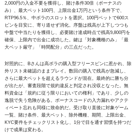
2,000円の入金不要を獲得し、賭け条件30倍（ボーナスの
み）、最大ベット100円、上限出金1万円という条件下で、
RTP96.5％、中ボラのスロットを選択。100円ベットで600ス
ピンを目安に、寄り道せず消化。序盤は残高が上下しつつも
中盤で中当たりを獲得し、必要賭け達成時点で残高9,800円を
確保、上限内で出金に成功した。鍵は「対象機種のみ」「最
大ベット厳守」「時間配分」の三点だった。
対照的に、Bさんは高ボラの購入型フリースピンに惹かれ、除
外リスト未確認のままプレイ。数回の購入で残高が急減し、
さらに最大ベットを超えるラウンドが混在。最終的に勝ち分
が出たが、審査段階で規約違反と判定され没収となった。無
料資金は「規約に従う限りにおいての権利」であり、少しの
逸脱で失う危険がある。ボーナスコードの入力漏れやアクテ
ィベート忘れも同様に致命的だ。受け取り直後に対象ゲーム
一覧、賭け条件、最大ベット、除外機種、期間、上限出金、
KYC要件をチェックリスト化し、1分で目を通す習慣を持つだ
けで成果は変わる。