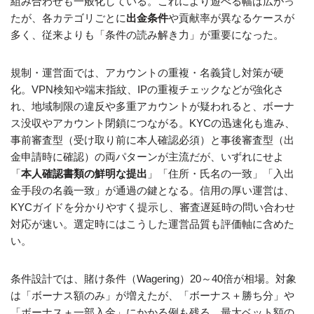
組み合わせも一般化している。これにより遊べる幅は広がっ
たが、各カテゴリごとに
出金条件
や貢献率が異なるケースが
多く、従来よりも「条件の読み解き力」が重要になった。
規制・運営面では、アカウントの重複・名義貸し対策が硬
化。VPN検知や端末指紋、IPの重複チェックなどが強化さ
れ、地域制限の違反や多重アカウントが疑われると、ボーナ
ス没収やアカウント閉鎖につながる。KYCの迅速化も進み、
事前審査型（受け取り前に本人確認必須）と事後審査型（出
金申請時に確認）の両パターンが主流だが、いずれにせよ
「
本人確認書類の鮮明な提出
」「住所・氏名の一致」「入出
金手段の名義一致」が通過の鍵となる。信用の厚い運営は、
KYCガイドを分かりやすく提示し、審査遅延時の問い合わせ
対応が速い。選定時にはこうした運営品質も評価軸に含めた
い。
条件設計では、賭け条件（Wagering）20～40倍が相場。対象
は「ボーナス額のみ」が増えたが、「ボーナス＋勝ち分」や
「ボーナス＋一部入金」にかかる例も残る。最大ベット額の