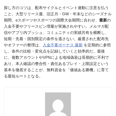
探し方のコツは、配布サイクルとイベント連動に注意を払う
こと。大型リリース週、旧正月・GW・年末などのシーズナル
期間、eスポーツやスポーツの国際大会期間に合わせ、
最新
の
入金不要やフリースピン増量が実施されやすい。メルマガ配
信やアプリ内プッシュ、コミュニティの実績共有を横断し、
短期・先着・国別限定の条件を逃さない。厳選された配布先
やオファーの整理は、
入金不要ボーナス 最新
を定期的に参照
し、条件の比較・変化点を記録していくと効率的だ。最後
に、複数アカウントやVPNによる地域偽装は長期的に不利で
あり、本人確認の整合性・責任あるプレイ・上限設定という
基本を徹底することが、無料資金を「価値ある勝機」に育て
る最短ルートとなる。