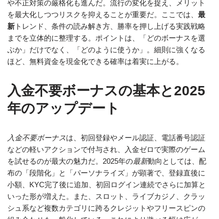
や不正対策の厳格化も進んだ。流行の変化を捉え、メリット
を最大化しつつリスクを抑えることが重要だ。ここでは、
最
新
トレンド、条件の読み解き方、勝率を押し上げる実践戦略
までを立体的に整理する。ポイントは、「どのボーナスを選
ぶか」だけでなく、「どのように使うか」。細則に強くなる
ほど、無料資金を現金化できる確率は着実に上がる。
入金不要ボーナスの基本と2025
年のアップデート
入金不要ボーナス
は、初回登録やメール認証、電話番号認証
などの軽いアクションで付与され、入金ゼロで実際のゲーム
を試せるのが最大の魅力だ。2025年の
最新
動向としては、配
布の「段階化」と「パーソナライズ」が顕著で、登録直後に
小額、KYC完了後に追加、初回ログイン連続でさらに加算と
いった形が増えた。また、スロット、ライブカジノ、クラッ
シュ系など複数カテゴリに跨るクレジットやフリースピンの