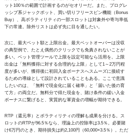
ット100％の範囲で計画するのがセオリーだ。また、プログレ
ッシブ系ジャックポット、買い切りフリースピン機能（Bonus
Buy）、高ボラティリティの一部スロットは対象外や寄与率低
下の常連。除外リストは必ず先に目を通したい。
次に、最大ベット額と上限出金。最大ベットオーバーは没収
の典型例で、たとえ偶然のクリックでも免責されないことが
多い。ベット管理ツールで上限を設定可能なら活用を。上限
出金は「無料獲得に対する合理的な上限」として1～2万円程
度が多いが、獲得後に初回入金ボーナスへスムーズに接続す
るための導線として設計されていることもある。ここで意識
したいのは、「無料で現金化に届く確率」と「届いた後の育
て方」の両立だ。無料分で得た現金を、賭け条件の緩い入金
ボーナスに繋げると、実質的な軍資金の増幅が期待できる。
RTP（還元率）とボラティリティの理解も成果を分ける。ス
ロットのRTPが96.5％なら、理論上の控除率は3.5％。必要賭
け6万円のとき、期待損失は約2,100円（60,000×3.5％）。ただ