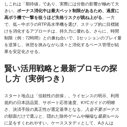
しこれは「期待値」であり、実際には分散の影響が極めて大
きい。
ボーナス消化中は最大ベット制限があるため、過度に
高ボラ機で一撃を狙うほど失格リスクが跳ね上がる
。一方
で、低～中ボラのRTP高水準機を選び、ステップ的に目標賭
けを消化するアプローチは、持久力に優れる。さらに、時間
制限（例：72時間）との兼ね合いで、1セッションのプレイ量
を逆算し、休憩を挟みながら淡々と消化するペース管理が結
果を安定化させる。
賢い活用戦略と最新プロモの探
し方（実例つき）
スタート地点は「信頼性の担保」。ライセンスの明示、利用
規約の日本語品質、サポート応答速度、KYCガイドの明瞭
さ、決済手段の真正性が選定基準となる。
入金不要ボーナス
の額面だけで選ぶと、隠れた除外ゲームや極端な
最新
ルール
に足をすくわれやすい。ケーススタディとして、Aさんは