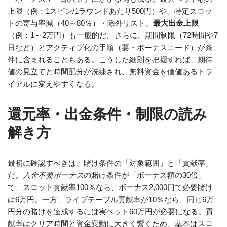
上限（例：1スピン/1ラウンドあたり500円）や、特定スロッ
トの寄与率減（40～80％）・除外リスト、
最大出金上限
（例：1～2万円）も一般的だ。さらに、期間制限（72時間や7
日など）とアクティブ化の手順（要・ボーナスコード）が条
件に含まれることもある。こうした細則を把握すれば、期待
値の見立てと時間配分が洗練され、無料資金を価値あるトラ
イアルに変えやすくなる。
還元率・出金条件・制限の読み
解き方
最初に確認すべきは、賭け条件の「対象範囲」と「貢献率」
だ。
入金不要ボーナス
の賭け条件が「ボーナス額の30倍」
で、スロット貢献率100％なら、ボーナス2,000円で必要賭け
は6万円。一方、ライブテーブル貢献率が10％なら、同じ6万
円分の賭けを達成するには実ベット60万円が必要になる。貢
献率はクリア時間と資金変動に大きく響くため、基本はスロ