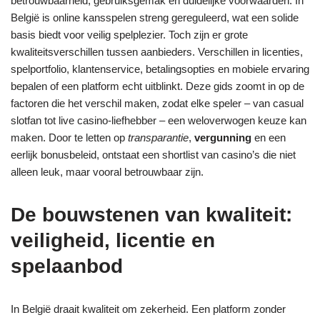
betrouwbaarheid, gebruiksgemak en duidelijke voorwaarden. In
België is online kansspelen streng gereguleerd, wat een solide
basis biedt voor veilig spelplezier. Toch zijn er grote
kwaliteitsverschillen tussen aanbieders. Verschillen in licenties,
spelportfolio, klantenservice, betalingsopties en mobiele ervaring
bepalen of een platform echt uitblinkt. Deze gids zoomt in op de
factoren die het verschil maken, zodat elke speler – van casual
slotfan tot live casino-liefhebber – een weloverwogen keuze kan
maken. Door te letten op
transparantie
,
vergunning
en een
eerlijk bonusbeleid, ontstaat een shortlist van casino’s die niet
alleen leuk, maar vooral betrouwbaar zijn.
De bouwstenen van kwaliteit:
veiligheid, licentie en
spelaanbod
In België draait kwaliteit om zekerheid. Een platform zonder