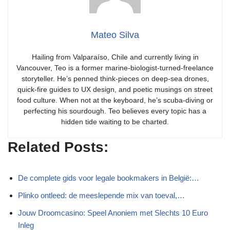
Mateo Silva
Hailing from Valparaíso, Chile and currently living in
Vancouver, Teo is a former marine-biologist-turned-freelance
storyteller. He’s penned think-pieces on deep-sea drones,
quick-fire guides to UX design, and poetic musings on street
food culture. When not at the keyboard, he’s scuba-diving or
perfecting his sourdough. Teo believes every topic has a
hidden tide waiting to be charted.
Related Posts:
De complete gids voor legale bookmakers in België:…
Plinko ontleed: de meeslepende mix van toeval,…
Jouw Droomcasino: Speel Anoniem met Slechts 10 Euro
Inleg