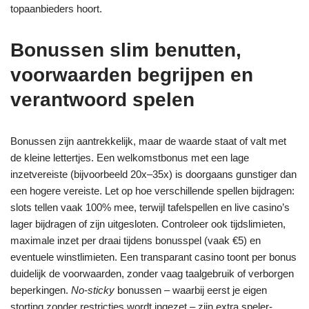
topaanbieders hoort.
Bonussen slim benutten,
voorwaarden begrijpen en
verantwoord spelen
Bonussen zijn aantrekkelijk, maar de waarde staat of valt met
de kleine lettertjes. Een welkomstbonus met een lage
inzetvereiste (bijvoorbeeld 20x–35x) is doorgaans gunstiger dan
een hogere vereiste. Let op hoe verschillende spellen bijdragen:
slots tellen vaak 100% mee, terwijl tafelspellen en live casino’s
lager bijdragen of zijn uitgesloten. Controleer ook tijdslimieten,
maximale inzet per draai tijdens bonusspel (vaak €5) en
eventuele winstlimieten. Een transparant casino toont per bonus
duidelijk de voorwaarden, zonder vaag taalgebruik of verborgen
beperkingen.
No-sticky
bonussen – waarbij eerst je eigen
storting zonder restricties wordt ingezet – zijn extra speler-