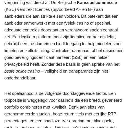
vergunning valt direct af. De Belgische
Kansspelcommissie
(KSC) verstrekt licenties (bijvoorbeeld A+ en B+) aan
aanbieders die aan strikte eisen voldoen. Dit betekent dat een
aanbieder samenwerkt met een fysiek casino of speelhal,
adequate controles doorstaat en verantwoord spelen centraal
zet. Een legitiem platform toont zijn licentienummer duidelijk,
gebruikt een .be-domein en biedt toegang tot hulpmiddelen voor
limieten en zelfuitsluiting. Controleer daarnaast of het casino een
goed beveiligingscertificaat hanteert (SSL) en een helder
privacybeleid heeft. Zonder deze basis is geen sprake van het
beste online casino
– veiligheid en transparantie zijn niet
onderhandelbaar.
Het spelaanbod is de volgende doorslaggevende factor. Een
toppositie is weggelegd voor casino’s die een breed, gevarieerd
portfolio combineren met kwaliteit. Denk aan slots van
gerenommeerde studio’s, hoge-return titels met eerlijke
RTP
-
percentages, en een naadloze live-ervaring met blackjack-,
roulette- en baccarattafels. Live casino’s onderscheiden zich