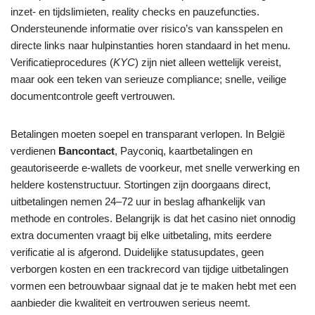
inzet- en tijdslimieten, reality checks en pauzefuncties.
Ondersteunende informatie over risico’s van kansspelen en
directe links naar hulpinstanties horen standaard in het menu.
Verificatieprocedures (
KYC
) zijn niet alleen wettelijk vereist,
maar ook een teken van serieuze compliance; snelle, veilige
documentcontrole geeft vertrouwen.
Betalingen moeten soepel en transparant verlopen. In België
verdienen
Bancontact
, Payconiq, kaartbetalingen en
geautoriseerde e-wallets de voorkeur, met snelle verwerking en
heldere kostenstructuur. Stortingen zijn doorgaans direct,
uitbetalingen nemen 24–72 uur in beslag afhankelijk van
methode en controles. Belangrijk is dat het casino niet onnodig
extra documenten vraagt bij elke uitbetaling, mits eerdere
verificatie al is afgerond. Duidelijke statusupdates, geen
verborgen kosten en een trackrecord van tijdige uitbetalingen
vormen een betrouwbaar signaal dat je te maken hebt met een
aanbieder die kwaliteit en vertrouwen serieus neemt.