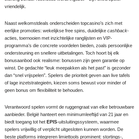
vriendelijk.
Naast welkomstdeals onderscheiden topcasino’s zich met
eerlijke promoties: wekelijkse free spins, duidelijke
cashback
-
acties, toernooien met inzichtelijke ranglijsten en VIP-
programma’s die concrete voordelen bieden, zoals persoonlijke
ondersteuning en snellere uitbetalingen. Toch hoort bij elk
bonusaanbod ook realisme: bonussen zijn geen garantie op
winst. De gedachte “leuk meepakken als het past” is gezonder
dan “snel vrijspelen”. Spelers die prioriteit geven aan live tafels
of lage inzetstrategieën, kiezen soms bewust voor minder of
geen bonus om flexibiliteit te behouden.
Verantwoord spelen vormt de ruggengraat van elke betrouwbare
aanbieder. België hanteert een minimumleeftijd van 21 jaar en
biedt toegang tot het
EPIS
-uitsluitingssysteem, waarmee
spelers vrijwillig of verplicht uitgesloten kunnen worden. De
beste platforms integreren limiettools prominent: stortings-,