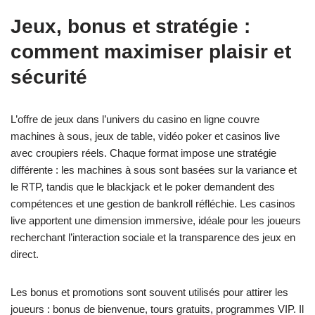
Jeux, bonus et stratégie :
comment maximiser plaisir et
sécurité
L’offre de jeux dans l’univers du casino en ligne couvre
machines à sous, jeux de table, vidéo poker et casinos live
avec croupiers réels. Chaque format impose une stratégie
différente : les machines à sous sont basées sur la variance et
le RTP, tandis que le blackjack et le poker demandent des
compétences et une gestion de bankroll réfléchie. Les casinos
live apportent une dimension immersive, idéale pour les joueurs
recherchant l’interaction sociale et la transparence des jeux en
direct.
Les bonus et promotions sont souvent utilisés pour attirer les
joueurs : bonus de bienvenue, tours gratuits, programmes VIP. Il