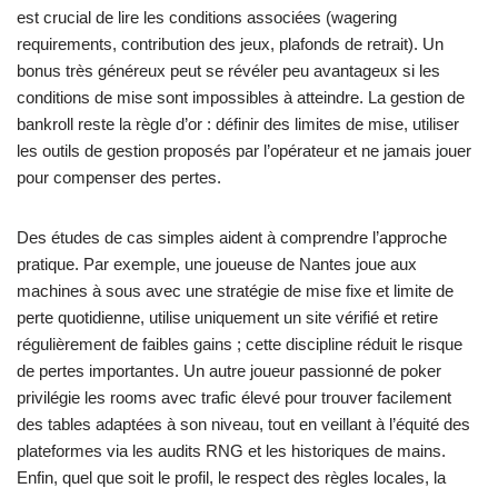
est crucial de lire les conditions associées (wagering
requirements, contribution des jeux, plafonds de retrait). Un
bonus très généreux peut se révéler peu avantageux si les
conditions de mise sont impossibles à atteindre. La gestion de
bankroll reste la règle d’or : définir des limites de mise, utiliser
les outils de gestion proposés par l’opérateur et ne jamais jouer
pour compenser des pertes.
Des études de cas simples aident à comprendre l’approche
pratique. Par exemple, une joueuse de Nantes joue aux
machines à sous avec une stratégie de mise fixe et limite de
perte quotidienne, utilise uniquement un site vérifié et retire
régulièrement de faibles gains ; cette discipline réduit le risque
de pertes importantes. Un autre joueur passionné de poker
privilégie les rooms avec trafic élevé pour trouver facilement
des tables adaptées à son niveau, tout en veillant à l’équité des
plateformes via les audits RNG et les historiques de mains.
Enfin, quel que soit le profil, le respect des règles locales, la