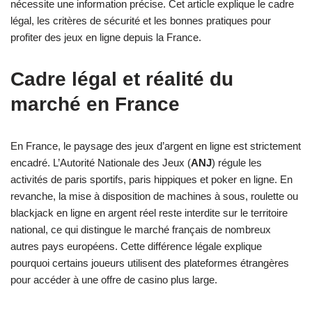
nécessite une information précise. Cet article explique le cadre
légal, les critères de sécurité et les bonnes pratiques pour
profiter des jeux en ligne depuis la France.
Cadre légal et réalité du
marché en France
En France, le paysage des jeux d’argent en ligne est strictement
encadré. L’Autorité Nationale des Jeux (
ANJ
) régule les
activités de paris sportifs, paris hippiques et poker en ligne. En
revanche, la mise à disposition de machines à sous, roulette ou
blackjack en ligne en argent réel reste interdite sur le territoire
national, ce qui distingue le marché français de nombreux
autres pays européens. Cette différence légale explique
pourquoi certains joueurs utilisent des plateformes étrangères
pour accéder à une offre de casino plus large.