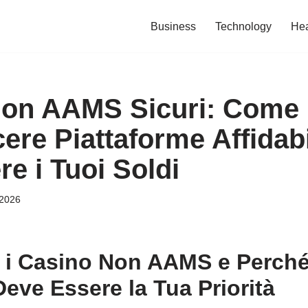
Business
Technology
Hea
Non AAMS Sicuri: Come
re Piattaforme Affidabi
e i Tuoi Soldi
 2026
i Casino Non AAMS e Perché
eve Essere la Tua Priorità