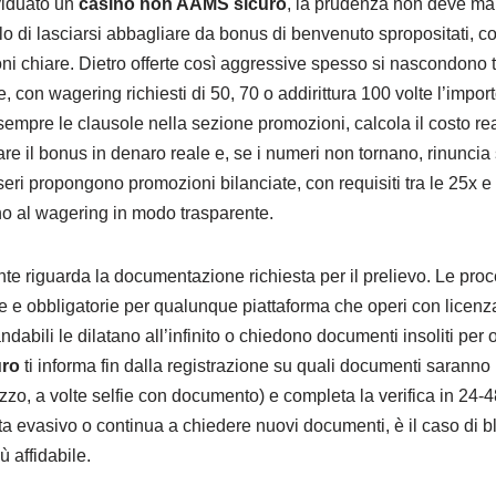
viduato un
casino non AAMS sicuro
, la prudenza non deve mai
uello di lasciarsi abbagliare da bonus di benvenuto spropositati,
i chiare. Dietro offerte così aggressive spesso si nascondono t
, con wagering richiesti di 50, 70 o addirittura 100 volte l’impo
sempre le clausole nella sezione promozioni, calcola il costo re
re il bonus in denaro reale e, se i numeri non tornano, rinuncia 
eri propongono promozioni bilanciate, con requisiti tra le 25x e 
no al wagering in modo trasparente.
rente riguarda la documentazione richiesta per il prelievo. Le p
e e obbligatorie per qualunque piattaforma che operi con licenz
dabili le dilatano all’infinito o chiedono documenti insoliti per 
uro
ti informa fin dalla registrazione su quali documenti saranno
rizzo, a volte selfie con documento) e completa la verifica in 24-4
enta evasivo o continua a chiedere nuovi documenti, è il caso di b
ù affidabile.