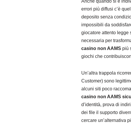
Anche quando si è indi
errori più diffusi c’è q
deposito senza condizion
impossibili da soddisfare
giocatore attento legge 
necessaria per trasforma
casino non AAMS
più s
giochi che contribuisco
Un’altra trappola ricor
Customer) sono legittim
alcuni siti poco raccoman
casino non AAMS sic
d’identità, prova di indi
dei file il supporto div
cercare un’alternativa pi