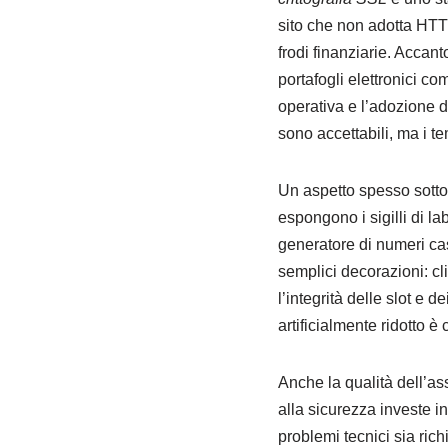
sito che non adotta HTTPS
frodi finanziarie. Accan
portafogli elettronici co
operativa e l’adozione di 
sono accettabili, ma i t
Un aspetto spesso sottova
espongono i sigilli di l
generatore di numeri ca
semplici decorazioni: cli
l’integrità delle slot e d
artificialmente ridotto è
Anche la qualità dell’as
alla sicurezza investe in 
problemi tecnici sia ric