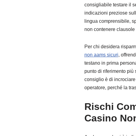
consigliabile testare il
indicazioni preziose sull
lingua comprensibile, spe
non contenere clausole v
Per chi desidera risparm
non aams sicuri
, offren
testano in prima persona 
punto di riferimento più 
consiglio è di incrociar
operatore, perché la tra
Rischi Comu
Casino Non