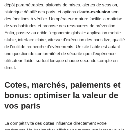
dépôt paramétrables, plafonds de mises, alertes de session,
historique détaillé des paris, et options d’
auto-exclusion
sont
des fonctions à vérifier. Un opérateur mature facilite la maîtrise
de vos habitudes et propose des ressources de prévention.
Enfin, passez au crible l’ergonomie globale: application mobile
stable, interface claire, vitesse d’exécution des paris live, qualité
de l’outil de recherche d’événements. Un site fiable est autant
une question de conformité et de sécurité que d’expérience
utilisateur fluide, surtout lorsque chaque seconde compte en
direct.
Cotes, marchés, paiements et
bonus: optimiser la valeur de
vos paris
La compétitivité des
cotes
influence directement votre