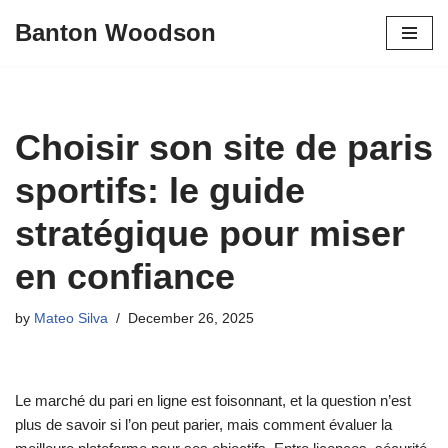
Banton Woodson
Skip
to
content
Choisir son site de paris
sportifs: le guide
stratégique pour miser
en confiance
by
Mateo Silva
December 26, 2025
Le marché du pari en ligne est foisonnant, et la question n’est
plus de savoir si l’on peut parier, mais comment évaluer la