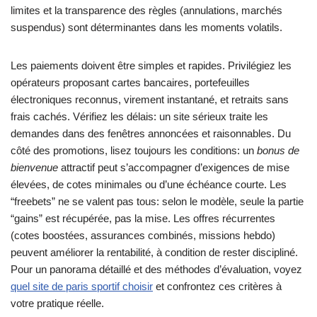
limites et la transparence des règles (annulations, marchés
suspendus) sont déterminantes dans les moments volatils.
Les paiements doivent être simples et rapides. Privilégiez les
opérateurs proposant cartes bancaires, portefeuilles
électroniques reconnus, virement instantané, et retraits sans
frais cachés. Vérifiez les délais: un site sérieux traite les
demandes dans des fenêtres annoncées et raisonnables. Du
côté des promotions, lisez toujours les conditions: un
bonus de
bienvenue
attractif peut s’accompagner d’exigences de mise
élevées, de cotes minimales ou d’une échéance courte. Les
“freebets” ne se valent pas tous: selon le modèle, seule la partie
“gains” est récupérée, pas la mise. Les offres récurrentes
(cotes boostées, assurances combinés, missions hebdo)
peuvent améliorer la rentabilité, à condition de rester discipliné.
Pour un panorama détaillé et des méthodes d’évaluation, voyez
quel site de paris sportif choisir
et confrontez ces critères à
votre pratique réelle.