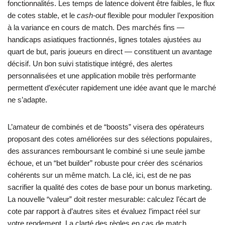
fonctionnalités. Les temps de latence doivent être faibles, le flux
de cotes stable, et le
cash-out
flexible pour moduler l’exposition
à la variance en cours de match. Des marchés fins —
handicaps asiatiques fractionnés, lignes totales ajustées au
quart de but, paris joueurs en direct — constituent un avantage
décisif. Un bon suivi statistique intégré, des alertes
personnalisées et une application mobile très performante
permettent d’exécuter rapidement une idée avant que le marché
ne s’adapte.
L’amateur de combinés et de “boosts” visera des opérateurs
proposant des cotes améliorées sur des sélections populaires,
des assurances remboursant le combiné si une seule jambe
échoue, et un “bet builder” robuste pour créer des scénarios
cohérents sur un même match. La clé, ici, est de ne pas
sacrifier la qualité des cotes de base pour un bonus marketing.
La nouvelle “valeur” doit rester mesurable: calculez l’écart de
cote par rapport à d’autres sites et évaluez l’impact réel sur
votre rendement. La clarté des règles en cas de match