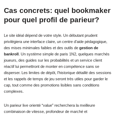
Cas concrets: quel bookmaker
pour quel profil de parieur?
Le site idéal dépend de votre style. Un débutant prudent
privilégiera une interface claire, un centre d’aide pédagogique,
des mises minimales faibles et des outils de
gestion de
bankroll
. Un système simple de paris 1N2, quelques marchés
joueurs, des guides sur les probabilités et un service client
réactif lui permettront de monter en compétence sans se
disperser. Les limites de dépôt, l’historique détaillé des sessions
et les rappels de temps de jeu seront très utiles pour garder le
cap, tout comme des promotions lisibles sans conditions
complexes.
Un parieur live orienté “value” recherchera la meilleure
combinaison de vitesse, profondeur de marché et