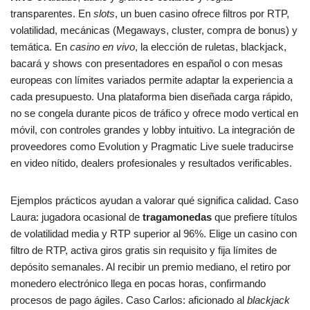
transparentes. En
slots
, un buen casino ofrece filtros por RTP,
volatilidad, mecánicas (Megaways, cluster, compra de bonus) y
temática. En
casino en vivo
, la elección de ruletas, blackjack,
bacará y shows con presentadores en español o con mesas
europeas con límites variados permite adaptar la experiencia a
cada presupuesto. Una plataforma bien diseñada carga rápido,
no se congela durante picos de tráfico y ofrece modo vertical en
móvil, con controles grandes y lobby intuitivo. La integración de
proveedores como Evolution y Pragmatic Live suele traducirse
en video nítido, dealers profesionales y resultados verificables.
Ejemplos prácticos ayudan a valorar qué significa calidad. Caso
Laura: jugadora ocasional de
tragamonedas
que prefiere títulos
de volatilidad media y RTP superior al 96%. Elige un casino con
filtro de RTP, activa giros gratis sin requisito y fija límites de
depósito semanales. Al recibir un premio mediano, el retiro por
monedero electrónico llega en pocas horas, confirmando
procesos de pago ágiles. Caso Carlos: aficionado al
blackjack