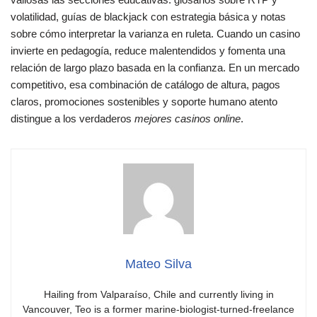
volatilidad, guías de blackjack con estrategia básica y notas
sobre cómo interpretar la varianza en ruleta. Cuando un casino
invierte en pedagogía, reduce malentendidos y fomenta una
relación de largo plazo basada en la confianza. En un mercado
competitivo, esa combinación de catálogo de altura, pagos
claros, promociones sostenibles y soporte humano atento
distingue a los verdaderos
mejores casinos online
.
Mateo Silva
Hailing from Valparaíso, Chile and currently living in
Vancouver, Teo is a former marine-biologist-turned-freelance