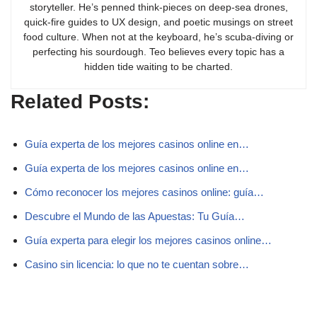
storyteller. He’s penned think-pieces on deep-sea drones,
quick-fire guides to UX design, and poetic musings on street
food culture. When not at the keyboard, he’s scuba-diving or
perfecting his sourdough. Teo believes every topic has a
hidden tide waiting to be charted.
Related Posts:
Guía experta de los mejores casinos online en…
Guía experta de los mejores casinos online en…
Cómo reconocer los mejores casinos online: guía…
Descubre el Mundo de las Apuestas: Tu Guía…
Guía experta para elegir los mejores casinos online…
Casino sin licencia: lo que no te cuentan sobre…