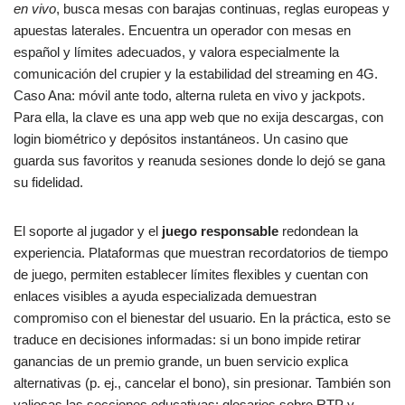
en vivo
, busca mesas con barajas continuas, reglas europeas y
apuestas laterales. Encuentra un operador con mesas en
español y límites adecuados, y valora especialmente la
comunicación del crupier y la estabilidad del streaming en 4G.
Caso Ana: móvil ante todo, alterna ruleta en vivo y jackpots.
Para ella, la clave es una app web que no exija descargas, con
login biométrico y depósitos instantáneos. Un casino que
guarda sus favoritos y reanuda sesiones donde lo dejó se gana
su fidelidad.
El soporte al jugador y el
juego responsable
redondean la
experiencia. Plataformas que muestran recordatorios de tiempo
de juego, permiten establecer límites flexibles y cuentan con
enlaces visibles a ayuda especializada demuestran
compromiso con el bienestar del usuario. En la práctica, esto se
traduce en decisiones informadas: si un bono impide retirar
ganancias de un premio grande, un buen servicio explica
alternativas (p. ej., cancelar el bono), sin presionar. También son
valiosas las secciones educativas: glosarios sobre RTP y