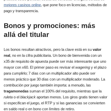
mejores casinos online
, que pone foco en licencias, métodos de
pago y transparencia.
Bonos y promociones: más
allá del titular
Los bonos resultan atractivos, pero la clave está en su
valor
real
, no en la cifra publicitaria. Un bono de bienvenida con un
x35 de requisito de apuesta puede ser más interesante que uno
mayor con x60. El primer paso es revisar el
wagering
y el plazo
para cumplirlo; 7 días con un multiplicador alto puede ser
menos práctico que 30 días con un multiplicador moderado. La
contribución por juego también importa: a menudo, las
tragamonedas
suman el 100% del requisito, mientras que la
ruleta
o el
blackjack
aportan menos. Los giros gratis tienen valor
si especifican el juego, el RTP y si las ganancias se convierten
en saldo real o en bono con límites de retiro.