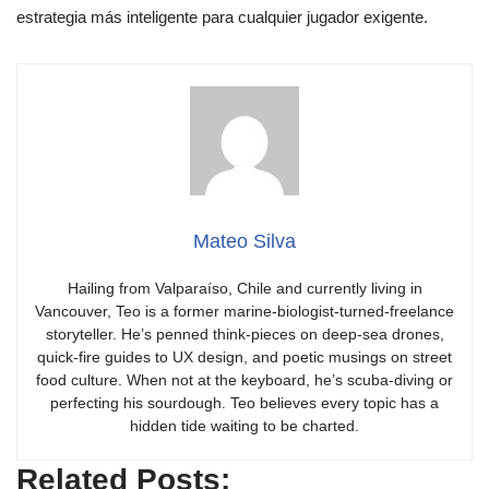
estrategia más inteligente para cualquier jugador exigente.
Mateo Silva
Hailing from Valparaíso, Chile and currently living in
Vancouver, Teo is a former marine-biologist-turned-freelance
storyteller. He’s penned think-pieces on deep-sea drones,
quick-fire guides to UX design, and poetic musings on street
food culture. When not at the keyboard, he’s scuba-diving or
perfecting his sourdough. Teo believes every topic has a
hidden tide waiting to be charted.
Related Posts: