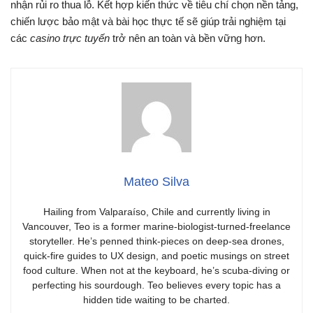
nhận rủi ro thua lỗ. Kết hợp kiến thức về tiêu chí chọn nền tảng,
chiến lược bảo mật và bài học thực tế sẽ giúp trải nghiệm tại
các
casino trực tuyến
trở nên an toàn và bền vững hơn.
Mateo Silva
Hailing from Valparaíso, Chile and currently living in
Vancouver, Teo is a former marine-biologist-turned-freelance
storyteller. He’s penned think-pieces on deep-sea drones,
quick-fire guides to UX design, and poetic musings on street
food culture. When not at the keyboard, he’s scuba-diving or
perfecting his sourdough. Teo believes every topic has a
hidden tide waiting to be charted.