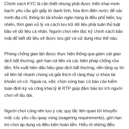
Chính sách KYC là cần thiết nhưng phải được triển khai minh
bạch: yêu cầu gửi giấy tờ danh tính, hóa đơn điện nước để xác
minh địa chỉ, thông tin tài khoản ngân hàng là điều phổ biến; tuy
nhiên, thời gian xử lý và cách lưu trữ dữ liệu phải tuân thủ luật
bảo vệ dữ liệu cá nhân. Người chơi nên đọc kỹ chính sách bảo
mật để biết dữ liệu sẽ được lưu giữ và sử dụng như thế nào.
Phòng chống gian lận được thực hiện thông qua giám sát giao
dịch bất thường, giới hạn rút tiền và các biện pháp chống rửa
tiền. Khi xuất hiện dấu hiệu giao dịch bất thường, nền tảng uy tín
sẽ liên hệ nhanh chóng và giải thích rõ ràng thay vì khóa tài
khoản vô cớ. Ngoài ra, việc chọn sòng bạc có báo cáo kiểm
toán định kỳ và công khai tỷ lệ RTP giúp đảm bảo lợi ích người
chơi về lâu dài.
Người chơi cũng nên lưu ý các quy tắc liên quan tới khuyến
mãi: các yêu cầu quay vòng (wagering requirements), giới hạn
trò chơi áp dụng và điều kiện hoàn tiền. Hiểu rõ những điều