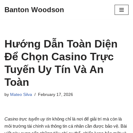
Banton Woodson
Skip
to
content
Hướng Dẫn Toàn Diện
Để Chọn
Casino Trực
Tuyến Uy Tín
Và An
Toàn
by
Mateo Silva
February 17, 2026
Casino trực tuyến uy tín
không chỉ là nơi để giải trí mà còn là
môi trường tài chính và thông tin cá nhân cần được bảo vệ. Bài