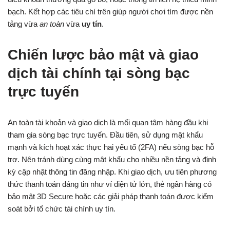
bạch. Kết hợp các tiêu chí trên giúp người chơi tìm được nền
tảng vừa
an toàn
vừa
uy tín
.
Chiến lược bảo mật và giao
dịch tài chính tại sòng bạc
trực tuyến
An toàn tài khoản và giao dịch là mối quan tâm hàng đầu khi
tham gia sòng bạc trực tuyến. Đầu tiên, sử dụng mật khẩu
mạnh và kích hoạt xác thực hai yếu tố (2FA) nếu sòng bạc hỗ
trợ. Nên tránh dùng cùng mật khẩu cho nhiều nền tảng và định
kỳ cập nhật thông tin đăng nhập. Khi giao dịch, ưu tiên phương
thức thanh toán đáng tin như ví điện tử lớn, thẻ ngân hàng có
bảo mật 3D Secure hoặc các giải pháp thanh toán được kiểm
soát bởi tổ chức tài chính uy tín.