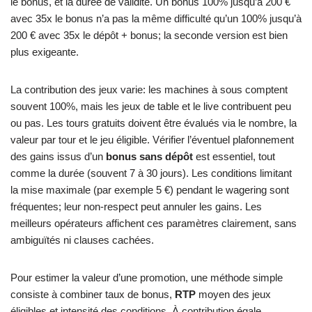
le bonus, et la durée de validité. Un bonus 100% jusqu’à 200 €
avec 35x le bonus n’a pas la même difficulté qu’un 100% jusqu’à
200 € avec 35x le dépôt + bonus; la seconde version est bien
plus exigeante.
La contribution des jeux varie: les machines à sous comptent
souvent 100%, mais les jeux de table et le live contribuent peu
ou pas. Les tours gratuits doivent être évalués via le nombre, la
valeur par tour et le jeu éligible. Vérifier l’éventuel plafonnement
des gains issus d’un
bonus sans dépôt
est essentiel, tout
comme la durée (souvent 7 à 30 jours). Les conditions limitant
la mise maximale (par exemple 5 €) pendant le wagering sont
fréquentes; leur non-respect peut annuler les gains. Les
meilleurs opérateurs affichent ces paramètres clairement, sans
ambiguïtés ni clauses cachées.
Pour estimer la valeur d’une promotion, une méthode simple
consiste à combiner taux de bonus,
RTP
moyen des jeux
éligibles et intensité des conditions. À contribution égale,