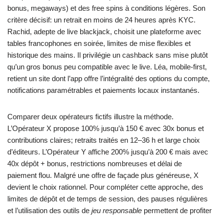
bonus, megaways) et des free spins à conditions légères. Son
critère décisif: un retrait en moins de 24 heures après KYC.
Rachid, adepte de live blackjack, choisit une plateforme avec
tables francophones en soirée, limites de mise flexibles et
historique des mains. Il privilégie un cashback sans mise plutôt
qu’un gros bonus peu compatible avec le live. Léa, mobile-first,
retient un site dont l’app offre l’intégralité des options du compte,
notifications paramétrables et paiements locaux instantanés.
Comparer deux opérateurs fictifs illustre la méthode.
L’Opérateur X propose 100% jusqu’à 150 € avec 30x bonus et
contributions claires; retraits traités en 12–36 h et large choix
d’éditeurs. L’Opérateur Y affiche 200% jusqu’à 200 € mais avec
40x dépôt + bonus, restrictions nombreuses et délai de
paiement flou. Malgré une offre de façade plus généreuse, X
devient le choix rationnel. Pour compléter cette approche, des
limites de dépôt et de temps de session, des pauses régulières
et l’utilisation des outils de
jeu responsable
permettent de profiter