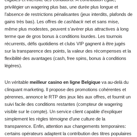
privilégier un wagering plus bas, une durée plus longue et
l’absence de restrictions pénalisantes (jeux interdits, plafonds de
gains très bas). Les offres de
cashback
net et sans mise,
même plus modestes, peuvent s’avérer plus attractives à long
terme que de gros bonus à conditions lourdes. Les tournois
récurrents, défis quotidiens et clubs VIP gagnent à être jugés
sur la transparence des points, la valeur des récompenses et la
flexibilité des avantages (cash, free spins, bonus à conditions
légères).
Un véritable
meilleur casino en ligne Belgique
va au-delà du
clinquant marketing. Il propose des promotions cohérentes et
pérennes, annonce le RTP des jeux liés aux offres, et fournit un
suivi facile des conditions restantes (compteur de wagering
visible sur le compte). Un service client capable d’expliquer
simplement les règles témoigne d’une culture de la
transparence. Enfin, attention aux changements temporaires:
certains opérateurs adaptent la contribution des titres populaires