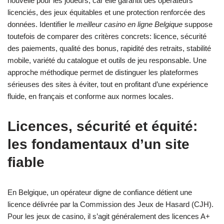
nouvelle pour les joueurs, car elle garantit des opérateurs
licenciés, des jeux équitables et une protection renforcée des
données. Identifier le
meilleur casino en ligne Belgique
suppose
toutefois de comparer des critères concrets: licence, sécurité
des paiements, qualité des bonus, rapidité des retraits, stabilité
mobile, variété du catalogue et outils de jeu responsable. Une
approche méthodique permet de distinguer les plateformes
sérieuses des sites à éviter, tout en profitant d’une expérience
fluide, en français et conforme aux normes locales.
Licences, sécurité et équité:
les fondamentaux d’un site
fiable
En Belgique, un opérateur digne de confiance détient une
licence délivrée par la Commission des Jeux de Hasard (CJH).
Pour les jeux de casino, il s’agit généralement des licences A+