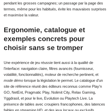
pendant les grosses campagnes; un passage par la page des
termes, même pour les habitués, évite les mauvaises surprises
et maximise la valeur.
Ergonomie, catalogue et
exemples concrets pour
choisir sans se tromper
Une expérience de jeu réussie tient aussi à la qualité de
l’interface: navigation claire, filtres avancés (fournisseur,
volatilité, fonctionnalités), moteur de recherche pertinent, et
mode démo
lorsque la législation le permet. Le catalogue d’un
site de référence réunit des éditeurs reconnus comme Play’n
GO, NetEnt, Pragmatic Play, Nolimit City, Relax Gaming,
Yggdrasil, et pour le live, Evolution ou Playtech Live. La
présence de tables avec croupiers francophones, des latences
faibles en streaming HD, et des jeux locaux ou exclusifs