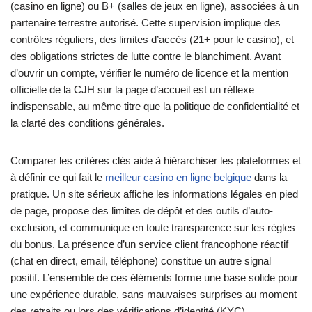
(casino en ligne) ou B+ (salles de jeux en ligne), associées à un
partenaire terrestre autorisé. Cette supervision implique des
contrôles réguliers, des limites d’accès (21+ pour le casino), et
des obligations strictes de lutte contre le blanchiment. Avant
d’ouvrir un compte, vérifier le numéro de licence et la mention
officielle de la CJH sur la page d’accueil est un réflexe
indispensable, au même titre que la politique de confidentialité et
la clarté des conditions générales.
Comparer les critères clés aide à hiérarchiser les plateformes et
à définir ce qui fait le
meilleur casino en ligne belgique
dans la
pratique. Un site sérieux affiche les informations légales en pied
de page, propose des limites de dépôt et des outils d’auto-
exclusion, et communique en toute transparence sur les règles
du bonus. La présence d’un service client francophone réactif
(chat en direct, email, téléphone) constitue un autre signal
positif. L’ensemble de ces éléments forme une base solide pour
une expérience durable, sans mauvaises surprises au moment
des retraits ou lors des vérifications d’identité (KYC).