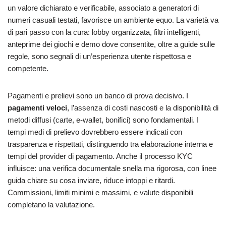
un valore dichiarato e verificabile, associato a generatori di
numeri casuali testati, favorisce un ambiente equo. La varietà va
di pari passo con la cura: lobby organizzata, filtri intelligenti,
anteprime dei giochi e demo dove consentite, oltre a guide sulle
regole, sono segnali di un’esperienza utente rispettosa e
competente.
Pagamenti e prelievi sono un banco di prova decisivo. I
pagamenti veloci
, l’assenza di costi nascosti e la disponibilità di
metodi diffusi (carte, e-wallet, bonifici) sono fondamentali. I
tempi medi di prelievo dovrebbero essere indicati con
trasparenza e rispettati, distinguendo tra elaborazione interna e
tempi del provider di pagamento. Anche il processo KYC
influisce: una verifica documentale snella ma rigorosa, con linee
guida chiare su cosa inviare, riduce intoppi e ritardi.
Commissioni, limiti minimi e massimi, e valute disponibili
completano la valutazione.