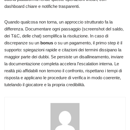
dashboard chiare e notifiche trasparenti.
Quando qualcosa non torna, un approccio strutturato fa la
differenza. Documentare ogni passaggio (screenshot del saldo,
dei T&C, delle chat) semplifica la risoluzione. In caso di
discrepanze su un
bonus
o su un pagamento, il primo step è il
supporto: spiegazioni rapide e citazioni dei termini dissipano la
maggior parte dei dubbi. Se persiste un disallineamento, inviare
la documentazione completa accelera l’escalation interna. Le
realtà più affidabili non temono il confronto, rispettano i tempi di
risposta e applicano le procedure di verifica in modo coerente,
tutelando il giocatore e la propria credibilità.