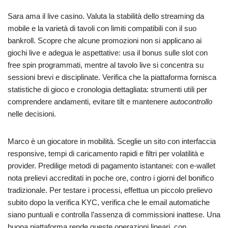
Sara ama il live casino. Valuta la stabilità dello streaming da
mobile e la varietà di tavoli con limiti compatibili con il suo
bankroll. Scopre che alcune promozioni non si applicano ai
giochi live e adegua le aspettative: usa il bonus sulle slot con
free spin programmati, mentre al tavolo live si concentra su
sessioni brevi e disciplinate. Verifica che la piattaforma fornisca
statistiche di gioco e cronologia dettagliata: strumenti utili per
comprendere andamenti, evitare tilt e mantenere
autocontrollo
nelle decisioni.
Marco è un giocatore in mobilità. Sceglie un sito con interfaccia
responsive, tempi di caricamento rapidi e filtri per volatilità e
provider. Predilige metodi di pagamento istantanei: con e-wallet
nota prelievi accreditati in poche ore, contro i giorni del bonifico
tradizionale. Per testare i processi, effettua un piccolo prelievo
subito dopo la verifica KYC, verifica che le email automatiche
siano puntuali e controlla l’assenza di commissioni inattese. Una
buona piattaforma rende queste operazioni lineari, con