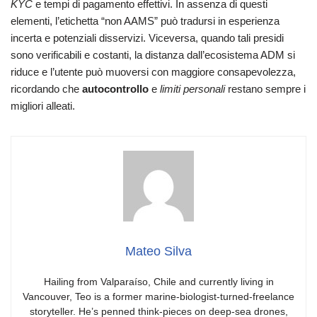
KYC
e tempi di pagamento effettivi. In assenza di questi
elementi, l’etichetta “non AAMS” può tradursi in esperienza
incerta e potenziali disservizi. Viceversa, quando tali presidi
sono verificabili e costanti, la distanza dall’ecosistema ADM si
riduce e l’utente può muoversi con maggiore consapevolezza,
ricordando che
autocontrollo
e
limiti personali
restano sempre i
migliori alleati.
Mateo Silva
Hailing from Valparaíso, Chile and currently living in
Vancouver, Teo is a former marine-biologist-turned-freelance
storyteller. He’s penned think-pieces on deep-sea drones,