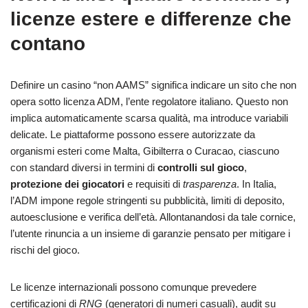
licenze estere e differenze che
contano
Definire un casino “non AAMS” significa indicare un sito che non
opera sotto licenza ADM, l’ente regolatore italiano. Questo non
implica automaticamente scarsa qualità, ma introduce variabili
delicate. Le piattaforme possono essere autorizzate da
organismi esteri come Malta, Gibilterra o Curacao, ciascuno
con standard diversi in termini di
controlli sul gioco
,
protezione dei giocatori
e requisiti di
trasparenza
. In Italia,
l’ADM impone regole stringenti su pubblicità, limiti di deposito,
autoesclusione e verifica dell’età. Allontanandosi da tale cornice,
l’utente rinuncia a un insieme di garanzie pensato per mitigare i
rischi del gioco.
Le licenze internazionali possono comunque prevedere
certificazioni di
RNG
(generatori di numeri casuali), audit su