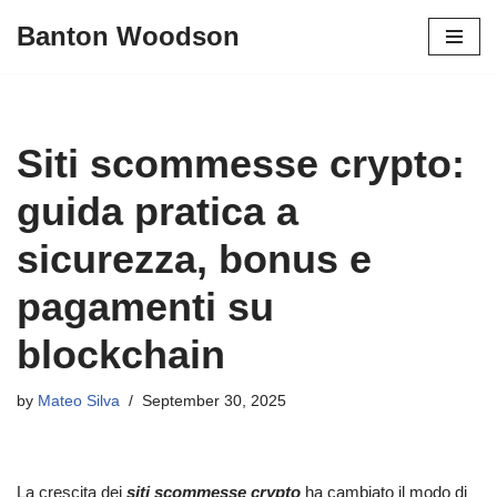
Banton Woodson
Skip
to
content
Siti scommesse crypto:
guida pratica a
sicurezza, bonus e
pagamenti su
blockchain
by
Mateo Silva
September 30, 2025
La crescita dei
siti scommesse crypto
ha cambiato il modo di