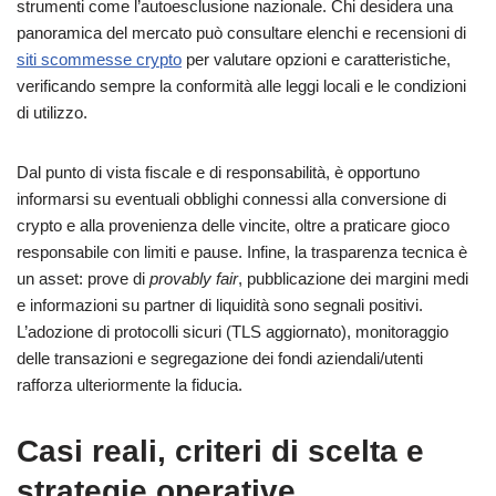
strumenti come l’autoesclusione nazionale. Chi desidera una
panoramica del mercato può consultare elenchi e recensioni di
siti scommesse crypto
per valutare opzioni e caratteristiche,
verificando sempre la conformità alle leggi locali e le condizioni
di utilizzo.
Dal punto di vista fiscale e di responsabilità, è opportuno
informarsi su eventuali obblighi connessi alla conversione di
crypto e alla provenienza delle vincite, oltre a praticare gioco
responsabile con limiti e pause. Infine, la trasparenza tecnica è
un asset: prove di
provably fair
, pubblicazione dei margini medi
e informazioni su partner di liquidità sono segnali positivi.
L’adozione di protocolli sicuri (TLS aggiornato), monitoraggio
delle transazioni e segregazione dei fondi aziendali/utenti
rafforza ulteriormente la fiducia.
Casi reali, criteri di scelta e
strategie operative