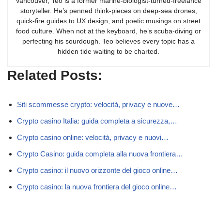
Vancouver, Teo is a former marine-biologist-turned-freelance
storyteller. He’s penned think-pieces on deep-sea drones,
quick-fire guides to UX design, and poetic musings on street
food culture. When not at the keyboard, he’s scuba-diving or
perfecting his sourdough. Teo believes every topic has a
hidden tide waiting to be charted.
Related Posts:
Siti scommesse crypto: velocità, privacy e nuove…
Crypto casino Italia: guida completa a sicurezza,…
Crypto casino online: velocità, privacy e nuovi…
Crypto Casino: guida completa alla nuova frontiera…
Crypto casino: il nuovo orizzonte del gioco online…
Crypto casino: la nuova frontiera del gioco online…