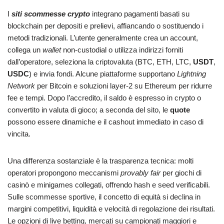
I
siti scommesse crypto
integrano pagamenti basati su
blockchain per depositi e prelievi, affiancando o sostituendo i
metodi tradizionali. L’utente generalmente crea un account,
collega un
wallet
non-custodial o utilizza indirizzi forniti
dall’operatore, seleziona la criptovaluta (BTC, ETH, LTC,
USDT
,
USDC
) e invia fondi. Alcune piattaforme supportano
Lightning
Network
per Bitcoin e soluzioni layer-2 su Ethereum per ridurre
fee e tempi. Dopo l’accredito, il saldo è espresso in crypto o
convertito in valuta di gioco; a seconda del sito, le
quote
possono essere dinamiche e il cashout immediato in caso di
vincita.
Una differenza sostanziale è la trasparenza tecnica: molti
operatori propongono meccanismi
provably fair
per giochi di
casinò e minigames collegati, offrendo hash e seed verificabili.
Sulle scommesse sportive, il concetto di equità si declina in
margini competitivi, liquidità e velocità di regolazione dei risultati.
Le opzioni di live betting, mercati su campionati maggiori e