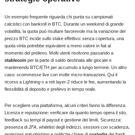
Un esempio frequente riguarda chi punta su campionati
calcistici con bankroll in BTC. Durante un weekend di grande
volatilità, la quota può risultare favorevole ma la variazione del
prezzo BTC incide sullo stake effettivo: senza copertura, una
quota vinta potrebbe equivalere a meno valore in fiat al
momento del prelievo. Molti utenti risolvono passando a
stablecoin
per la parte di saldo destinata alle giocate e
mantenendo BTC/ETH per accumulo a lungo termine. Un altro
caso: scommesse live con molte micro-transazioni. Qui il
ricorso a
Lightning
o a reti layer-2 riduce le fee, aumentando la
flessibilità di deposito e prelievo in tempo reale.
Per scegliere una piattaforma, alcuni criteri fanno la differenza.
Licenza e reputazione: verificare da quanto tempo opera il sito,
feedback su tempi di payout e gestione dei limiti. Sicurezza:
presenza di
2FA
, whitelist degli indirizzi, sessioni con scadenza,
protezioni anti-phishing e politiche chiare di
custodia
dei fondi.