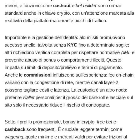
minori, e funzioni come
cashout
e
bet builder
sono ormai
standard anche in chiave crypto, con un’attenzione marcata alla
reattività della piattaforma durante picchi di traffico.
Importante è la gestione dell’identità: alcuni siti promuovono
accesso snello, talvolta senza
KYC
fino a determinate soglie;
altri richiedono verifica completa per rispettare normative
AML
e
prevenire abuso di bonus o comportamenti illeciti. Questo
impatta su limiti di deposito/prelievo e tempi di pagamento.
Anche le
commissioni
influiscono sull’esperienza: fee on-chain
variano con la congestione di rete, mentre canali layer-2
possono tagliare costi e latenza. La custodia è un altro nodo:
preferire
wallet
personali per il grosso del bankroll e lasciare sul
sito solo il necessario riduce il rischio di controparte.
Sotto il profilo promozionale, bonus in crypto,
free bet
e
cashback
sono frequenti. È cruciale leggere termini come
wagering
, quote minime e mercati validi per evitare frizioni al