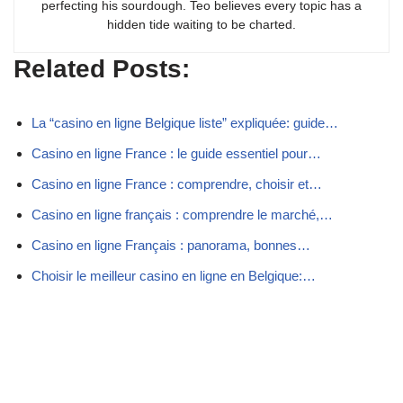
perfecting his sourdough. Teo believes every topic has a
hidden tide waiting to be charted.
Related Posts:
La “casino en ligne Belgique liste” expliquée: guide…
Casino en ligne France : le guide essentiel pour…
Casino en ligne France : comprendre, choisir et…
Casino en ligne français : comprendre le marché,…
Casino en ligne Français : panorama, bonnes…
Choisir le meilleur casino en ligne en Belgique:…