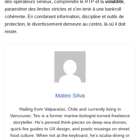
des opérateurs sérieux, comprendre le
RTP
et la
volatilité
,
paramétrer des limites strictes et s’en tenir à une bankroll
cohérente. En combinant information, discipline et outils de
protection, le divertissement demeure au centre, là où il doit
rester.
Mateo Silva
Hailing from Valparaíso, Chile and currently living in
Vancouver, Teo is a former marine-biologist-turned-freelance
storyteller. He’s penned think-pieces on deep-sea drones,
quick-fire guides to UX design, and poetic musings on street
food culture. When not at the keyboard, he’s scuba-diving or