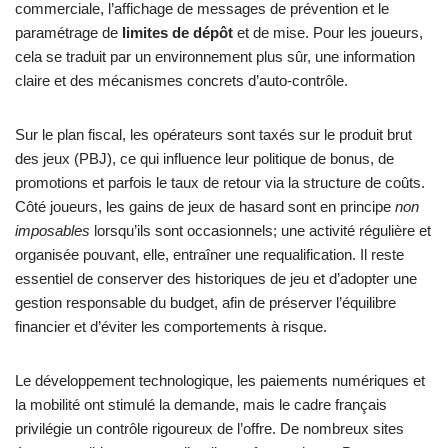
commerciale, l’affichage de messages de prévention et le
paramétrage de
limites de dépôt
et de mise. Pour les joueurs,
cela se traduit par un environnement plus sûr, une information
claire et des mécanismes concrets d’auto-contrôle.
Sur le plan fiscal, les opérateurs sont taxés sur le produit brut
des jeux (PBJ), ce qui influence leur politique de bonus, de
promotions et parfois le taux de retour via la structure de coûts.
Côté joueurs, les gains de jeux de hasard sont en principe
non
imposables
lorsqu’ils sont occasionnels; une activité régulière et
organisée pouvant, elle, entraîner une requalification. Il reste
essentiel de conserver des historiques de jeu et d’adopter une
gestion responsable du budget, afin de préserver l’équilibre
financier et d’éviter les comportements à risque.
Le développement technologique, les paiements numériques et
la mobilité ont stimulé la demande, mais le cadre français
privilégie un contrôle rigoureux de l’offre. De nombreux sites