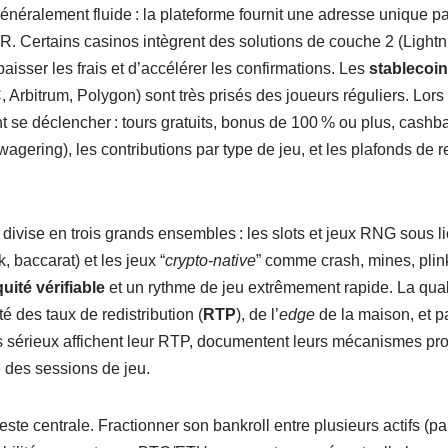
énéralement fluide : la plateforme fournit une adresse unique p
. Certains casinos intègrent des solutions de couche 2 (Lightni
aisser les frais et d’accélérer les confirmations. Les
stablecoi
, Arbitrum, Polygon) sont très prisés des joueurs réguliers. Lors
 se déclencher : tours gratuits, bonus de 100 % ou plus, cashback
gering), les contributions par type de jeu, et les plafonds de ret
divise en trois grands ensembles : les slots et jeux RNG sous li
k, baccarat) et les jeux “
crypto-native
” comme crash, mines, plin
uité vérifiable
et un rythme de jeu extrêmement rapide. La qual
é des taux de redistribution (
RTP
), de l’
edge
de la maison, et pa
s sérieux affichent leur RTP, documentent leurs mécanismes prov
e des sessions de jeu.
este centrale. Fractionner son bankroll entre plusieurs actifs (p