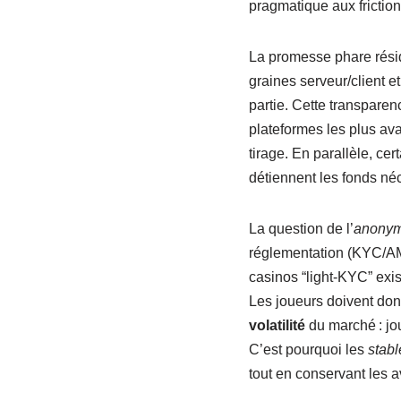
pragmatique aux friction
La promesse phare résid
graines serveur/client e
partie. Cette transparen
plateformes les plus avan
tirage. En parallèle, ce
détiennent les fonds néc
La question de l’
anonym
réglementation (KYC/AML
casinos “light-KYC” exis
Les joueurs doivent donc 
volatilité
du marché : jou
C’est pourquoi les
stabl
tout en conservant les a