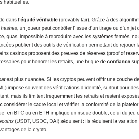
s habituelles.
e dans l’
équité vérifiable
(provably fair). Grâce à des algorit
t
hashes
, un joueur peut contrôler l’issue d’un tirage ou d’un je
ce, quasi impossible à reproduire avec les systèmes fermés, nour
cées publient des outils de vérification permettant de rejouer la
rtains casinos proposent des preuves de réserves (proof of reserve
essaires pour honorer les retraits, une brique de
confiance
sup
at
est plus nuancée. Si les cryptos peuvent offrir une couche de 
) impose souvent des vérifications d’identité, surtout pour de
tent, mais ils limitent fréquemment les retraits et restent exposé
considérer le cadre local et vérifier la conformité de la platefor
er en BTC ou en ETH implique un risque double, celui du jeu et c
ecoins
(USDT, USDC, DAI) séduisent : ils réduisent la variation 
vantages de la crypto.