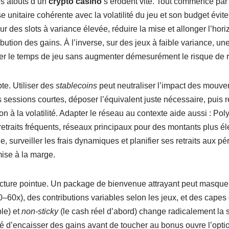
s atouts d’un
crypto casino
s’érodent vite. Tout commence par u
se unitaire cohérente avec la volatilité du jeu et son budget évit
 des slots à variance élevée, réduire la mise et allonger l’hor
tribution des gains. À l’inverse, sur des jeux à faible variance, u
er le temps de jeu sans augmenter démesurément le risque de r
te. Utiliser des
stablecoins
peut neutraliser l’impact des mouv
s sessions courtes, déposer l’équivalent juste nécessaire, puis re
ion à la volatilité. Adapter le réseau au contexte aide aussi : Po
etraits fréquents, réseaux principaux pour des montants plus él
e, surveiller les frais dynamiques et planifier ses retraits aux p
se à la marge.
cture pointue. Un package de bienvenue attrayant peut masque
60x), des contributions variables selon les jeux, et des capes d
ble) et
non-sticky
(le cash réel d’abord) change radicalement la s
té d’encaisser des gains avant de toucher au bonus ouvre l’opti