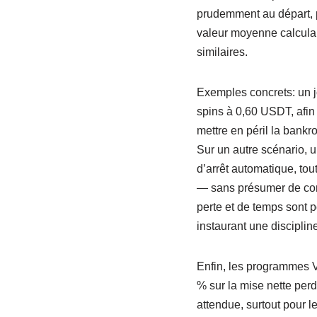
prudemment au départ, p
valeur moyenne calculabl
similaires.
Exemples concrets: un j
spins à 0,60 USDT, afin
mettre en péril la bankro
Sur un autre scénario, u
d’arrêt automatique, to
— sans présumer de corr
perte et de temps sont p
instaurant une discipline
Enfin, les programmes V
% sur la mise nette per
attendue, surtout pour l