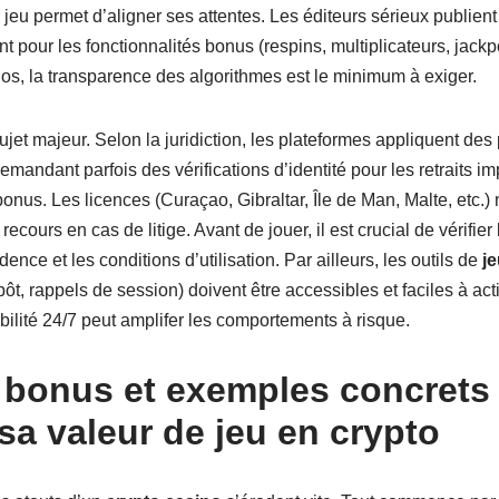
r jeu permet d’aligner ses attentes. Les éditeurs sérieux publie
t pour les fonctionnalités bonus (respins, multiplicateurs, jackpo
os, la transparence des algorithmes est le minimum à exiger.
ujet majeur. Selon la juridiction, les plateformes appliquent de
emandant parfois des vérifications d’identité pour les retraits im
 bonus. Les licences (Curaçao, Gibraltar, Île de Man, Malte, etc.)
ecours en cas de litige. Avant de jouer, il est crucial de vérifier 
dence et les conditions d’utilisation. Par ailleurs, les outils de
j
pôt, rappels de session) doivent être accessibles et faciles à act
ibilité 24/7 peut amplifer les comportements à risque.
, bonus et exemples concrets
sa valeur de jeu en crypto