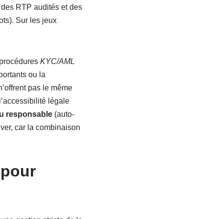
nt des RTP audités et des
ts). Sur les jeux
s procédures
KYC/AML
portants ou la
 n’offrent pas le même
l’accessibilité légale
eu responsable
(auto-
iver, car la combinaison
 pour