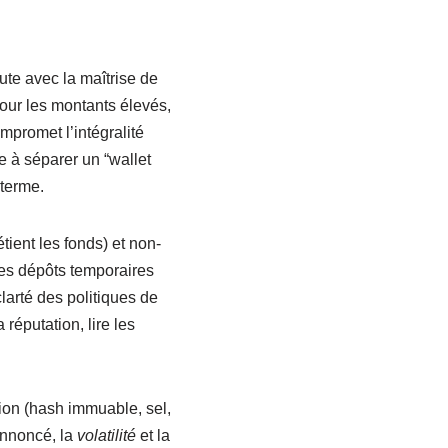
ute avec la maîtrise de
pour les montants élevés,
mpromet l’intégralité
e à séparer un “wallet
 terme.
tient les fonds) et non-
des dépôts temporaires
clarté des politiques de
 réputation, lire les
ion (hash immuable, sel,
nnoncé, la
volatilité
et la