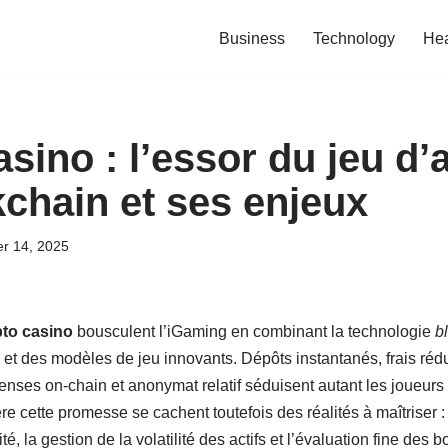
Business
Technology
Hea
sino : l’essor du jeu d’
kchain et ses enjeux
r 14, 2025
pto casino
bousculent l’iGaming en combinant la technologie
b
t des modèles de jeu innovants. Dépôts instantanés, frais rédui
es on-chain et anonymat relatif séduisent autant les joueurs
e cette promesse se cachent toutefois des réalités à maîtriser : 
ité, la gestion de la volatilité des actifs et l’évaluation fine de