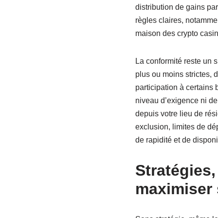
distribution de gains pa
règles claires, notammen
maison des crypto casin
La conformité reste un s
plus ou moins strictes, d
participation à certains
niveau d’exigence ni de r
depuis votre lieu de rési
exclusion, limites de dé
de rapidité et de dispon
Stratégies
maximiser 