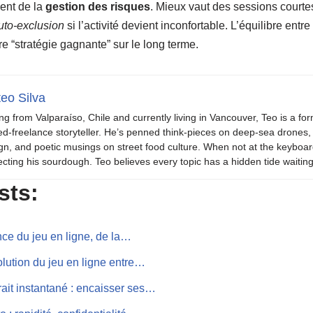
ent de la
gestion des risques
. Mieux vaut des sessions courtes
uto-exclusion
si l’activité devient inconfortable. L’équilibre entre 
re “stratégie gagnante” sur le long terme.
eo Silva
ing from Valparaíso, Chile and currently living in Vancouver, Teo is a fo
ed-freelance storyteller. He’s penned think-pieces on deep-sea drones, 
gn, and poetic musings on street food culture. When not at the keyboar
ecting his sourdough. Teo believes every topic has a hidden tide waiting
sts:
ance du jeu en ligne, de la…
olution du jeu en ligne entre…
rait instantané : encaisser ses…