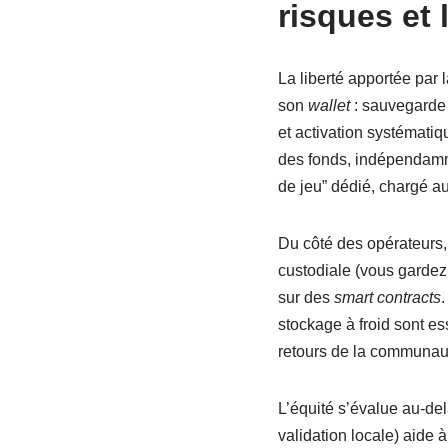
risques et 
La liberté apportée par
son
wallet
: sauvegarde 
et activation systématiq
des fonds, indépendamme
de jeu” dédié, chargé au
Du côté des opérateurs, l
custodiale (vous gardez
sur des
smart contracts
.
stockage à froid sont ess
retours de la communaut
L’équité s’évalue au-de
validation locale) aide 