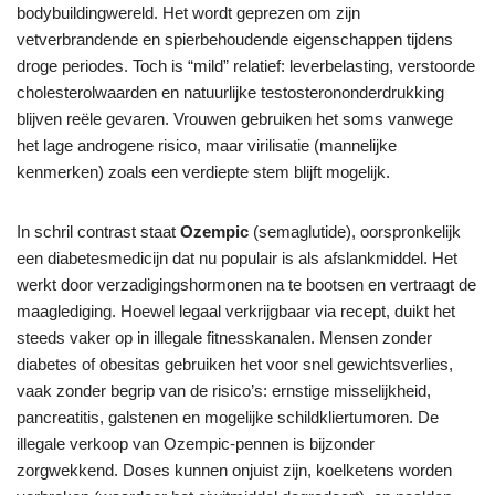
bodybuildingwereld. Het wordt geprezen om zijn
vetverbrandende en spierbehoudende eigenschappen tijdens
droge periodes. Toch is “mild” relatief: leverbelasting, verstoorde
cholesterolwaarden en natuurlijke testosterononderdrukking
blijven reële gevaren. Vrouwen gebruiken het soms vanwege
het lage androgene risico, maar virilisatie (mannelijke
kenmerken) zoals een verdiepte stem blijft mogelijk.
In schril contrast staat
Ozempic
(semaglutide), oorspronkelijk
een diabetesmedicijn dat nu populair is als afslankmiddel. Het
werkt door verzadigingshormonen na te bootsen en vertraagt de
maaglediging. Hoewel legaal verkrijgbaar via recept, duikt het
steeds vaker op in illegale fitnesskanalen. Mensen zonder
diabetes of obesitas gebruiken het voor snel gewichtsverlies,
vaak zonder begrip van de risico’s: ernstige misselijkheid,
pancreatitis, galstenen en mogelijke schildkliertumoren. De
illegale verkoop van Ozempic-pennen is bijzonder
zorgwekkend. Doses kunnen onjuist zijn, koelketens worden