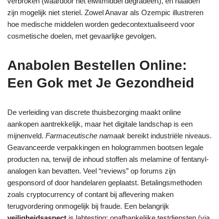
verbroken (waardoor het eiwitmiddel degradeert), en naalden
zijn mogelijk niet steriel. Zowel Anavar als Ozempic illustreren
hoe medische middelen worden gedecontextualiseerd voor
cosmetische doelen, met gevaarlijke gevolgen.
Anabolen Bestellen Online:
Een Gok met Je Gezondheid
De verleiding van discrete thuisbezorging maakt online
aankopen aantrekkelijk, maar het digitale landschap is een
mijnenveld.
Farmaceutische namaak
bereikt industriële niveaus.
Geavanceerde verpakkingen en hologrammen bootsen legale
producten na, terwijl de inhoud stoffen als melamine of fentanyl-
analogen kan bevatten. Veel “reviews” op forums zijn
gesponsord of door handelaren geplaatst. Betalingsmethoden
zoals cryptocurrency of contant bij aflevering maken
terugvordering onmogelijk bij fraude. Een belangrijk
veiligheidsaspect
is labtesting: onafhankelijke testdiensten (via