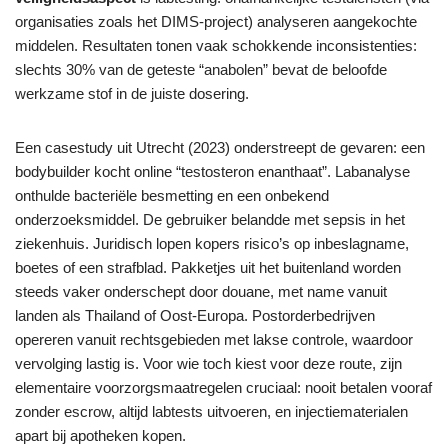
organisaties zoals het DIMS-project) analyseren aangekochte
middelen. Resultaten tonen vaak schokkende inconsistenties:
slechts 30% van de geteste “anabolen” bevat de beloofde
werkzame stof in de juiste dosering.
Een casestudy uit Utrecht (2023) onderstreept de gevaren: een
bodybuilder kocht online “testosteron enanthaat”. Labanalyse
onthulde bacteriële besmetting en een onbekend
onderzoeksmiddel. De gebruiker belandde met sepsis in het
ziekenhuis. Juridisch lopen kopers risico’s op inbeslagname,
boetes of een strafblad. Pakketjes uit het buitenland worden
steeds vaker onderschept door douane, met name vanuit
landen als Thailand of Oost-Europa. Postorderbedrijven
opereren vanuit rechtsgebieden met lakse controle, waardoor
vervolging lastig is. Voor wie toch kiest voor deze route, zijn
elementaire voorzorgsmaatregelen cruciaal: nooit betalen vooraf
zonder escrow, altijd labtests uitvoeren, en injectiematerialen
apart bij apotheken kopen.