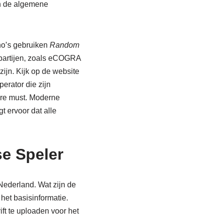
en de algemene
no’s gebruiken
Random
 partijen, zoals eCOGRA
zijn. Kijk op de website
erator die zijn
dere must. Moderne
t ervoor dat alle
e Speler
Nederland. Wat zijn de
het basisinformatie.
ft te uploaden voor het