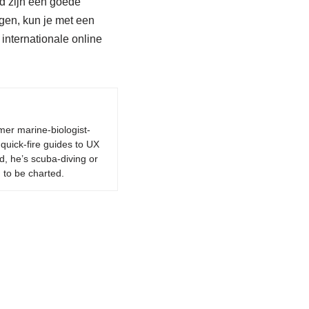
rd zijn een goede
gen, kun je met een
nternationale online
rmer marine-biologist-
quick-fire guides to UX
d, he’s scuba-diving or
 to be charted.