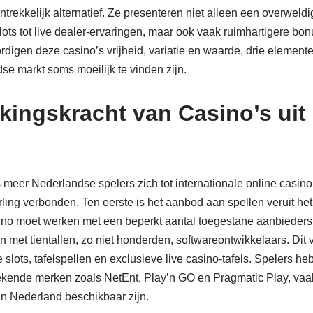
ntrekkelijk alternatief. Ze presenteren niet alleen een overwel
lots tot live dealer-ervaringen, maar ook vaak ruimhartigere bo
igen deze casino’s vrijheid, variatie en waarde, drie elementen
e markt soms moeilijk te vinden zijn.
kingskracht van Casino’s uit 
er Nederlandse spelers zich tot internationale online casino
ling verbonden. Ten eerste is het aanbod aan spellen veruit het
ino moet werken met een beperkt aantal toegestane aanbieders
et tientallen, zo niet honderden, softwareontwikkelaars. Dit ve
slots, tafelspellen en exclusieve live casino-tafels. Spelers he
bekende merken zoals NetEnt, Play’n GO en Pragmatic Play, vaa
n Nederland beschikbaar zijn.