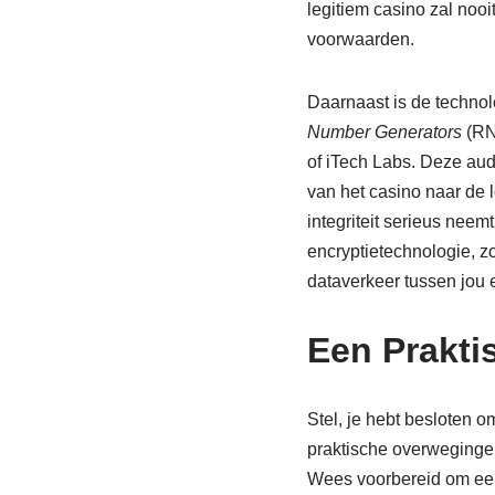
legitiem casino zal noo
voorwaarden.
Daarnaast is de techno
Number Generators
(RNG
of iTech Labs. Deze audit
van het casino naar de l
integriteit serieus nee
encryptietechnologie, zo
dataverkeer tussen jou 
Een Prakti
Stel, je hebt besloten o
praktische overwegingen?
Wees voorbereid om een 