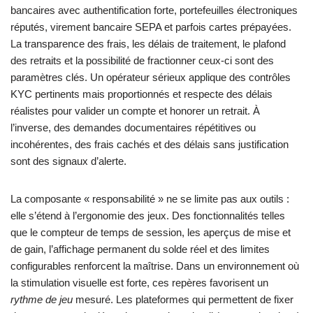
bancaires avec authentification forte, portefeuilles électroniques
réputés, virement bancaire SEPA et parfois cartes prépayées.
La transparence des frais, les délais de traitement, le plafond
des retraits et la possibilité de fractionner ceux-ci sont des
paramètres clés. Un opérateur sérieux applique des contrôles
KYC pertinents mais proportionnés et respecte des délais
réalistes pour valider un compte et honorer un retrait. À
l’inverse, des demandes documentaires répétitives ou
incohérentes, des frais cachés et des délais sans justification
sont des signaux d’alerte.
La composante « responsabilité » ne se limite pas aux outils :
elle s’étend à l’ergonomie des jeux. Des fonctionnalités telles
que le compteur de temps de session, les aperçus de mise et
de gain, l’affichage permanent du solde réel et des limites
configurables renforcent la maîtrise. Dans un environnement où
la stimulation visuelle est forte, ces repères favorisent un
rythme de jeu
mesuré. Les plateformes qui permettent de fixer