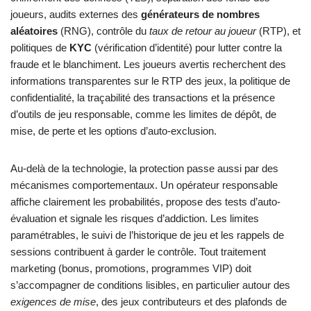
joueurs, audits externes des
générateurs de nombres
aléatoires
(RNG), contrôle du
taux de retour au joueur
(RTP), et
politiques de
KYC
(vérification d’identité) pour lutter contre la
fraude et le blanchiment. Les joueurs avertis recherchent des
informations transparentes sur le RTP des jeux, la politique de
confidentialité, la traçabilité des transactions et la présence
d’outils de jeu responsable, comme les limites de dépôt, de
mise, de perte et les options d’auto-exclusion.
Au-delà de la technologie, la protection passe aussi par des
mécanismes comportementaux. Un opérateur responsable
affiche clairement les probabilités, propose des tests d’auto-
évaluation et signale les risques d’addiction. Les limites
paramétrables, le suivi de l’historique de jeu et les rappels de
sessions contribuent à garder le contrôle. Tout traitement
marketing (bonus, promotions, programmes VIP) doit
s’accompagner de conditions lisibles, en particulier autour des
exigences de mise
, des jeux contributeurs et des plafonds de