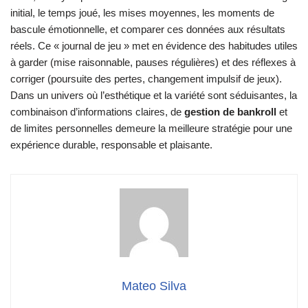
initial, le temps joué, les mises moyennes, les moments de
bascule émotionnelle, et comparer ces données aux résultats
réels. Ce « journal de jeu » met en évidence des habitudes utiles
à garder (mise raisonnable, pauses régulières) et des réflexes à
corriger (poursuite des pertes, changement impulsif de jeux).
Dans un univers où l’esthétique et la variété sont séduisantes, la
combinaison d’informations claires, de
gestion de bankroll
et
de limites personnelles demeure la meilleure stratégie pour une
expérience durable, responsable et plaisante.
Mateo Silva