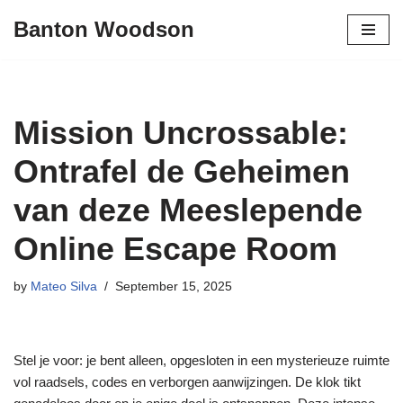
Banton Woodson
Skip
to
content
Mission Uncrossable:
Ontrafel de Geheimen
van deze Meeslepende
Online Escape Room
by
Mateo Silva
September 15, 2025
Stel je voor: je bent alleen, opgesloten in een mysterieuze ruimte
vol raadsels, codes en verborgen aanwijzingen. De klok tikt