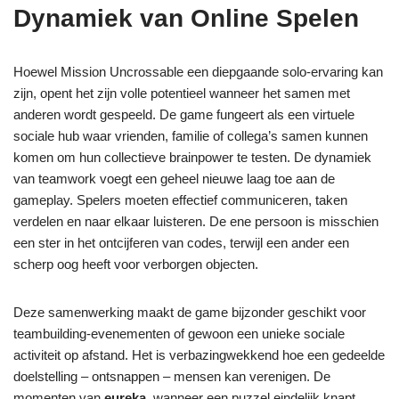
Dynamiek van Online Spelen
Hoewel Mission Uncrossable een diepgaande solo-ervaring kan
zijn, opent het zijn volle potentieel wanneer het samen met
anderen wordt gespeeld. De game fungeert als een virtuele
sociale hub waar vrienden, familie of collega’s samen kunnen
komen om hun collectieve brainpower te testen. De dynamiek
van teamwork voegt een geheel nieuwe laag toe aan de
gameplay. Spelers moeten effectief communiceren, taken
verdelen en naar elkaar luisteren. De ene persoon is misschien
een ster in het ontcijferen van codes, terwijl een ander een
scherp oog heeft voor verborgen objecten.
Deze samenwerking maakt de game bijzonder geschikt voor
teambuilding-evenementen of gewoon een unieke sociale
activiteit op afstand. Het is verbazingwekkend hoe een gedeelde
doelstelling – ontsnappen – mensen kan verenigen. De
momenten van
eureka
, wanneer een puzzel eindelijk knapt,