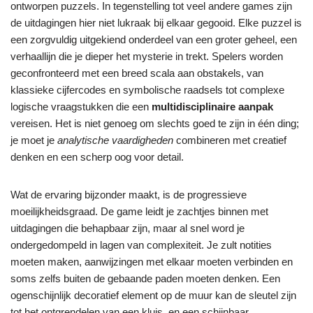
ontworpen puzzels. In tegenstelling tot veel andere games zijn
de uitdagingen hier niet lukraak bij elkaar gegooid. Elke puzzel is
een zorgvuldig uitgekiend onderdeel van een groter geheel, een
verhaallijn die je dieper het mysterie in trekt. Spelers worden
geconfronteerd met een breed scala aan obstakels, van
klassieke cijfercodes en symbolische raadsels tot complexe
logische vraagstukken die een
multidisciplinaire aanpak
vereisen. Het is niet genoeg om slechts goed te zijn in één ding;
je moet je
analytische vaardigheden
combineren met creatief
denken en een scherp oog voor detail.
Wat de ervaring bijzonder maakt, is de progressieve
moeilijkheidsgraad. De game leidt je zachtjes binnen met
uitdagingen die behapbaar zijn, maar al snel word je
ondergedompeld in lagen van complexiteit. Je zult notities
moeten maken, aanwijzingen met elkaar moeten verbinden en
soms zelfs buiten de gebaande paden moeten denken. Een
ogenschijnlijk decoratief element op de muur kan de sleutel zijn
tot het ontgrendelen van een kluis, en een schijnbaar