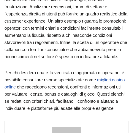
frustrazione. Analizzare recensioni, forum di settore e
l'esperienza diretta di utenti può fornire un quadro realistico della
customer experience. Un altro esempio riguarda le promozioni:
operatori con termini chiari e condizioni facilmente consultabili
aumentano la fiducia, rispetto a chi nasconde condizioni
sfavorevoli tra i regolamenti. Infine, la scelta di un operatore che
collabori con fornitori conosciuti e che abbia ricevuto premi o
riconoscimenti nel settore è spesso un indicatore affidabile.
Per chi desidera una lista verificata e aggiornata di operatori, è
possibile consultare risorse specializzate come
migliori casino
online
che raccolgono recensioni, confronti e informazioni utili
per valutare licenze, bonus e cataloghi di gioco. Questi elenchi,
se redatti con criteri chiari, facilitano il confronto e aiutano a
individuare le piattaforme più adatte alle proprie esigenze.