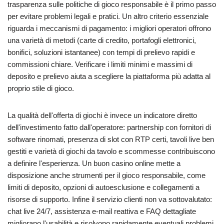
trasparenza sulle politiche di gioco responsabile è il primo passo
per evitare problemi legali e pratici. Un altro criterio essenziale
riguarda i meccanismi di pagamento: i migliori operatori offrono
una varietà di metodi (carte di credito, portafogli elettronici,
bonifici, soluzioni istantanee) con tempi di prelievo rapidi e
commissioni chiare. Verificare i limiti minimi e massimi di
deposito e prelievo aiuta a scegliere la piattaforma più adatta al
proprio stile di gioco.
La qualità dell'offerta di giochi è invece un indicatore diretto
dell'investimento fatto dall'operatore: partnership con fornitori di
software rinomati, presenza di slot con RTP certi, tavoli live ben
gestiti e varietà di giochi da tavolo e scommesse contribuiscono
a definire l'esperienza. Un buon casino online mette a
disposizione anche strumenti per il gioco responsabile, come
limiti di deposito, opzioni di autoesclusione e collegamenti a
risorse di supporto. Infine il servizio clienti non va sottovalutato:
chat live 24/7, assistenza e-mail reattiva e FAQ dettagliate
migliorano l'usabilità e risolvono rapidamente eventuali problemi.