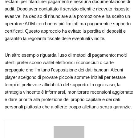
reclami per ritardi nei pagamenti e nessuna documentazione di
audit. Dopo aver contattato il servizio clienti e ricevuto risposte
evasive, ha deciso di rinunciare alla promozione e ha scelto un
operatore ADM con bonus più limitati ma pagamenti e supporto
certificati. Questo approccio ha evitato la perdita di depositi e
garantito la regolarità fiscale delle eventuali vincite.
Un altro esempio riguarda l'uso di metodi di pagamento: molti
utenti preferiscono wallet elettronici riconosciuti o carte
prepagate che limitano l'esposizione dei dati bancari. Alcuni
player scelgono di provare piccole somme iniziali per testare
tempi di prelievo e affidabilità del supporto. In ogni caso, la
strategia vincente è informarsi, monitorare recensioni aggiornate
e dare priorità alla protezione del proprio capitale e dei dati
personali piuttosto che a offerte troppo allettanti senza garanzie.