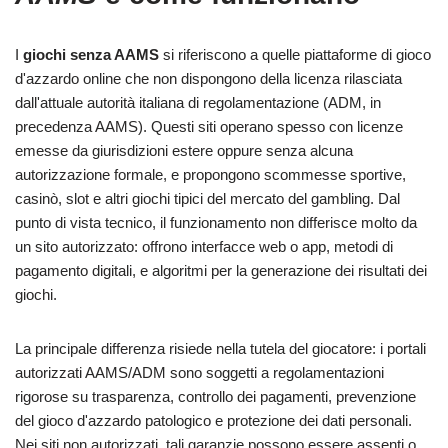
I
giochi senza AAMS
si riferiscono a quelle piattaforme di gioco
d'azzardo online che non dispongono della licenza rilasciata
dall'attuale autorità italiana di regolamentazione (ADM, in
precedenza AAMS). Questi siti operano spesso con licenze
emesse da giurisdizioni estere oppure senza alcuna
autorizzazione formale, e propongono scommesse sportive,
casinò, slot e altri giochi tipici del mercato del gambling. Dal
punto di vista tecnico, il funzionamento non differisce molto da
un sito autorizzato: offrono interfacce web o app, metodi di
pagamento digitali, e algoritmi per la generazione dei risultati dei
giochi.
La principale differenza risiede nella tutela del giocatore: i portali
autorizzati AAMS/ADM sono soggetti a regolamentazioni
rigorose su trasparenza, controllo dei pagamenti, prevenzione
del gioco d'azzardo patologico e protezione dei dati personali.
Nei siti non autorizzati, tali garanzie possono essere assenti o