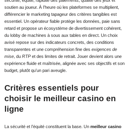
sécurité, équité, rapidité des paiements, qualité des jeux et
soutien au joueur. À l’heure où les plateformes se multiplient,
différencier le marketing tapageur des critères tangibles est
essentiel. Un opérateur fiable protège les données, paie sans
retard et propose un écosystème de divertissement cohérent,
du lobby de machines à sous aux tables en direct. Un choix
avisé repose sur des indicateurs concrets, des conditions
transparentes et une compréhension fine des
exigences de
mise
, du
RTP
et des limites de retrait. Jouer devient alors une
expérience fluide et maîtrisée, alignée avec ses objectifs et son
budget, plutôt qu’un pari aveugle.
Critères essentiels pour
choisir le meilleur casino en
ligne
La sécurité et l’équité constituent la base. Un
meilleur casino