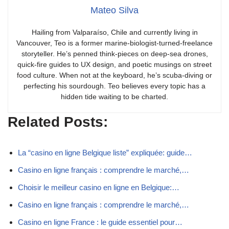
Mateo Silva
Hailing from Valparaíso, Chile and currently living in
Vancouver, Teo is a former marine-biologist-turned-freelance
storyteller. He’s penned think-pieces on deep-sea drones,
quick-fire guides to UX design, and poetic musings on street
food culture. When not at the keyboard, he’s scuba-diving or
perfecting his sourdough. Teo believes every topic has a
hidden tide waiting to be charted.
Related Posts:
La “casino en ligne Belgique liste” expliquée: guide…
Casino en ligne français : comprendre le marché,…
Choisir le meilleur casino en ligne en Belgique:…
Casino en ligne français : comprendre le marché,…
Casino en ligne France : le guide essentiel pour…