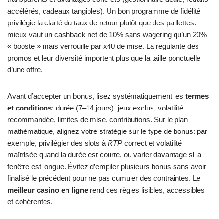
accélérés, cadeaux tangibles). Un bon programme de fidélité
privilégie la clarté du taux de retour plutôt que des paillettes:
mieux vaut un cashback net de 10% sans wagering qu’un 20%
« boosté » mais verrouillé par x40 de mise. La régularité des
promos et leur diversité importent plus que la taille ponctuelle
d’une offre.
Avant d’accepter un bonus, lisez systématiquement les
termes
et conditions
: durée (7–14 jours), jeux exclus, volatilité
recommandée, limites de mise, contributions. Sur le plan
mathématique, alignez votre stratégie sur le type de bonus: par
exemple, privilégier des slots à
RTP
correct et volatilité
maîtrisée quand la durée est courte, ou varier davantage si la
fenêtre est longue. Évitez d’empiler plusieurs bonus sans avoir
finalisé le précédent pour ne pas cumuler des contraintes. Le
meilleur casino en ligne
rend ces règles lisibles, accessibles
et cohérentes.