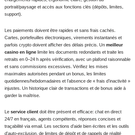
portrait/paysage et accès aux fonctions clés (dépôts, limites,
support).
Les paiements doivent être rapides et sans frais cachés.
Cartes, portefeuilles électroniques, virements instantanés et
parfois crypto doivent afficher des délais précis. Un
meilleur
casino en ligne
limite les documents redondants et traite les
retraits en 0–24 h après vérification, avec un plafond raisonnable
et sans commissions excessives. Vérifiez les mises
maximales autorisées pendant un bonus, les limites
quotidiennes/hebdomadaires et l’absence de « frais d’inactivité »
injustes. Un historique clair de transactions et de bonus aide à
garder la maîtrise.
Le
service client
doit être présent et efficace: chat en direct
24/7 en français, agents compétents, réponses concises et
traçabilité via email. Les sections d’aide bien écrites et les outils
d’
auto-exclusion
, de limites de dépôt et de rappels de réalité